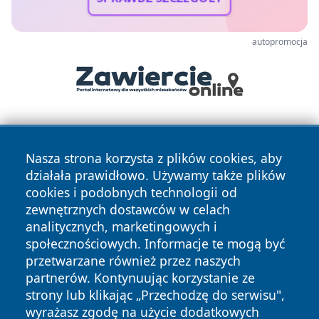
autopromocja
Nasza strona korzysta z plików cookies, aby
działała prawidłowo. Używamy także plików
cookies i podobnych technologii od
zewnętrznych dostawców w celach
Copyright © 2026 wrotazabrza.pl Wszystkie prawa
analitycznych, marketingowych i
zastrzeżone.
społecznościowych. Informacje te mogą być
przetwarzane również przez naszych
partnerów. Kontynuując korzystanie ze
Polityka
Polityka
News
Autorzy
strony lub klikając „Przechodzę do serwisu",
Prywatności
Cookies
wyrażasz zgodę na użycie dodatkowych