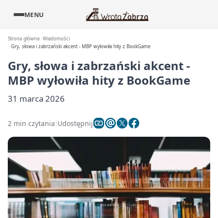
MENU
Strona główna
Wiadomości
Gry, słowa i zabrzański akcent - MBP wyłowiła hity z BookGame
Gry, słowa i zabrzański akcent -
MBP wyłowiła hity z BookGame
31 marca 2026
2 min czytania
Udostępnij