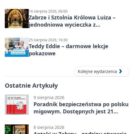
16 sierpnia 2026, 06:00
Zabrze i Sztolnia Królowa Luiza –
jednodniowa wycieczka z
podziemnym spływem i zwiedzaniem
miasta
25 sierpnia 2026, 16:30
Teddy Eddie – darmowe lekcje
pokazowe
Kolejne wydarzenia
Ostatnie Artykuły
9 sierpnia 2026
Poradnik bezpieczeństwa po polsku
migowym. Dostępnych jest 21
filmów
8 sierpnia 2026
Apteki w Zabrzu - godziny otwarcia,