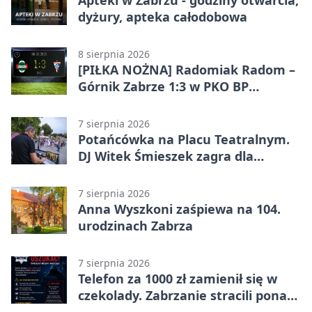
dyżury, apteka całodobowa
8 sierpnia 2026
[PIŁKA NOŻNA] Radomiak Radom –
Górnik Zabrze 1:3 w PKO BP
Ekstraklasie – debiut Peter
Federico dał zabrzanom zwycięstwo
7 sierpnia 2026
Potańcówka na Placu Teatralnym.
DJ Witek Śmieszek zagra dla
wszystkich
7 sierpnia 2026
Anna Wyszkoni zaśpiewa na 104.
urodzinach Zabrza
7 sierpnia 2026
Telefon za 1000 zł zamienił się w
czekolady. Zabrzanie stracili ponad
22 tysiące