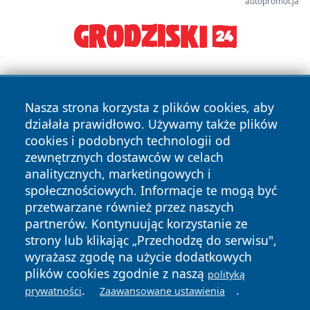
autopromocja
Nasza strona korzysta z plików cookies, aby
działała prawidłowo. Używamy także plików
cookies i podobnych technologii od
zewnętrznych dostawców w celach
Copyright © 2026 wrotazabrza.pl Wszystkie prawa
analitycznych, marketingowych i
zastrzeżone.
społecznościowych. Informacje te mogą być
przetwarzane również przez naszych
partnerów. Kontynuując korzystanie ze
Polityka
Polityka
News
Autorzy
strony lub klikając „Przechodzę do serwisu",
Prywatności
Cookies
wyrażasz zgodę na użycie dodatkowych
plików cookies zgodnie z naszą
polityką
.
.
prywatności
Zaawansowane ustawienia