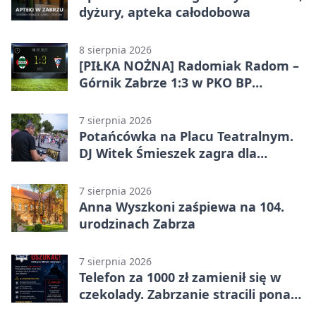
dyżury, apteka całodobowa
8 sierpnia 2026
[PIŁKA NOŻNA] Radomiak Radom –
Górnik Zabrze 1:3 w PKO BP
Ekstraklasie – debiut Peter
Federico dał zabrzanom zwycięstwo
7 sierpnia 2026
Potańcówka na Placu Teatralnym.
DJ Witek Śmieszek zagra dla
wszystkich
7 sierpnia 2026
Anna Wyszkoni zaśpiewa na 104.
urodzinach Zabrza
7 sierpnia 2026
Telefon za 1000 zł zamienił się w
czekolady. Zabrzanie stracili ponad
22 tysiące