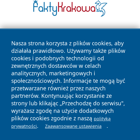
Nasza strona korzysta z plików cookies, aby
działała prawidłowo. Używamy także plików
cookies i podobnych technologii od
zewnętrznych dostawców w celach
Copyright © 2026 wrotazabrza.pl Wszystkie prawa
analitycznych, marketingowych i
zastrzeżone.
społecznościowych. Informacje te mogą być
przetwarzane również przez naszych
partnerów. Kontynuując korzystanie ze
Polityka
Polityka
News
Autorzy
strony lub klikając „Przechodzę do serwisu",
Prywatności
Cookies
wyrażasz zgodę na użycie dodatkowych
plików cookies zgodnie z naszą
polityką
.
.
prywatności
Zaawansowane ustawienia