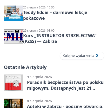
podziemnym spływem i zwiedzaniem
miasta
25 sierpnia 2026, 16:30
Teddy Eddie – darmowe lekcje
pokazowe
29 sierpnia 2026, 08:00
Kurs „INSTRUKTOR STRZELECTWA”
(PZSS) — Zabrze
Kolejne wydarzenia
Ostatnie Artykuły
9 sierpnia 2026
Poradnik bezpieczeństwa po polsku
migowym. Dostępnych jest 21
filmów
8 sierpnia 2026
Apteki w Zabrzu - godziny otwarcia,