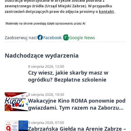
Ilustracja wykorzystana w artykule została pobrana z
zewnętrznego źródła (Urząd Miejski Zabrze). W przypadku
zastrzeżeń dotyczących praw do zdjęcia prosimy o
kontakt
.
Zaobserwuj nas!
Facebook
Google News
Nadchodzące wydarzenia
8 sierpnia 2026, 12:00
Czy wiesz, jakie skarby masz w
ogródku? Bezpłatne szkolenie
8 sierpnia 2026, 19:30
Wakacyjne Kino ROMA ponownie pod
gwiazdami. Tym razem na Zaborzu
Północ!
9 sierpnia 2026, 07:00
Zabrzańska Giełda na Arenie Zabrze –