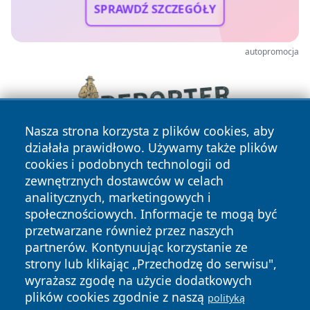
SPRAWDŹ SZCZEGÓŁY
autopromocja
Nasza strona korzysta z plików cookies, aby
działała prawidłowo. Używamy także plików
cookies i podobnych technologii od
zewnętrznych dostawców w celach
analitycznych, marketingowych i
społecznościowych. Informacje te mogą być
przetwarzane również przez naszych
partnerów. Kontynuując korzystanie ze
Copyright © 2026 wrotazabrza.pl Wszystkie prawa
zastrzeżone.
strony lub klikając „Przechodzę do serwisu",
wyrażasz zgodę na użycie dodatkowych
plików cookies zgodnie z naszą
polityką
Polityka
Polityka