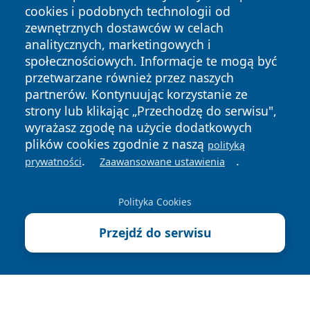
cookies i podobnych technologii od
zewnętrznych dostawców w celach
analitycznych, marketingowych i
społecznościowych. Informacje te mogą być
Copyright © 2026 wrotazabrza.pl Wszystkie prawa
przetwarzane również przez naszych
zastrzeżone.
partnerów. Kontynuując korzystanie ze
strony lub klikając „Przechodzę do serwisu",
wyrażasz zgodę na użycie dodatkowych
Polityka
Polityka
News
Autorzy
plików cookies zgodnie z naszą
polityką
Prywatności
Cookies
.
.
prywatności
Zaawansowane ustawienia
Polityka Cookies
Przejdź do serwisu