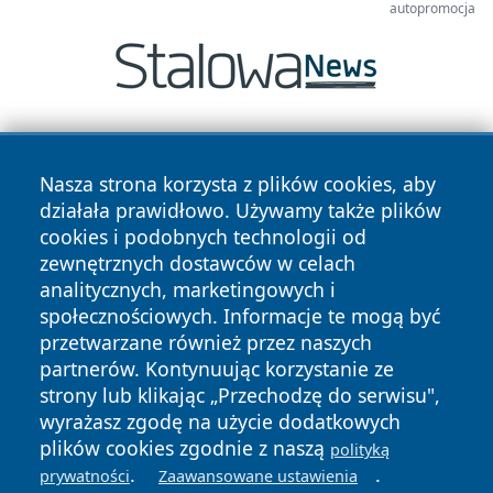
autopromocja
Nasza strona korzysta z plików cookies, aby
działała prawidłowo. Używamy także plików
cookies i podobnych technologii od
zewnętrznych dostawców w celach
Copyright © 2026 wrotazabrza.pl Wszystkie prawa
analitycznych, marketingowych i
zastrzeżone.
społecznościowych. Informacje te mogą być
przetwarzane również przez naszych
partnerów. Kontynuując korzystanie ze
Polityka
Polityka
News
Autorzy
strony lub klikając „Przechodzę do serwisu",
Prywatności
Cookies
wyrażasz zgodę na użycie dodatkowych
plików cookies zgodnie z naszą
polityką
.
.
prywatności
Zaawansowane ustawienia