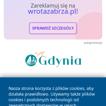
Zareklamuj się na
wrotazabrza.pl!
SPRAWDŹ SZCZEGÓŁY
autopromocja
Nasza strona korzysta z plików cookies, aby
działała prawidłowo. Używamy także plików
cookies i podobnych technologii od
zewnętrznych dostawców w celach