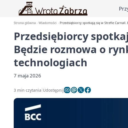
Prz
Strona główna
Wiadomości
Przedsiębiorcy spotkają się w Strefie Carnall
Przedsiębiorcy spotkają
Będzie rozmowa o rynk
technologiach
7 maja 2026
3 min czytania
Udostępnij