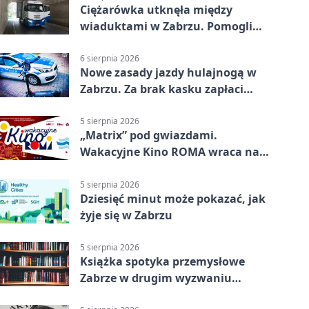
Ciężarówka utknęła między
wiaduktami w Zabrzu. Pomogli
policjanci
6 sierpnia 2026
Nowe zasady jazdy hulajnogą w
Zabrzu. Za brak kasku zapłaci
rodzic
5 sierpnia 2026
„Matrix” pod gwiazdami.
Wakacyjne Kino ROMA wraca na
Zaborze Północ
5 sierpnia 2026
Dziesięć minut może pokazać, jak
żyje się w Zabrzu
5 sierpnia 2026
Książka spotyka przemysłowe
Zabrze w drugim wyzwaniu
czytelniczym