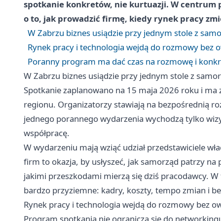
spotkanie konkretów, nie kurtuazji. W centrum p
o to, jak prowadzić firmę, kiedy rynek pracy zmi
W Zabrzu biznes usiądzie przy jednym stole z sa
Rynek pracy i technologia wejdą do rozmowy bez o
Poranny program ma dać czas na rozmowę i konkr
W Zabrzu biznes usiądzie przy jednym stole z sam
Spotkanie zaplanowano na 15 maja 2026 roku i ma 
regionu. Organizatorzy stawiają na bezpośrednią ro
jednego porannego wydarzenia wychodzą tylko wizy
współpracę.
W wydarzeniu mają wziąć udział przedstawiciele wła
firm to okazja, by usłyszeć, jak samorząd patrzy n
jakimi przeszkodami mierzą się dziś pracodawcy. W
bardzo przyziemne: kadry, koszty, tempo zmian i b
Rynek pracy i technologia wejdą do rozmowy bez ow
Program spotkania nie ogranicza się do networkingu