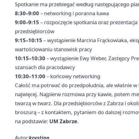
Spotkanie ma przebiegać według następującego pla
8:30–9:00
– networking i poranna kawa
9:00–9:15
– rozpoczęcie spotkania oraz prezentacja
przedsiębiorców
9:15–10:15
– wystąpienie Marcina Frąckowiaka, eks
wartościowaniu stanowisk pracy
10:15–10:30
– wystąpienie Ewy Weber, Zastępcy Pre
szansach dla pracodawcy
10:30–11:00
– końcowy networking
Całość ma potrwać do przedpołudnia, ale właśnie w 
najwięcej. Najpierw rozmowa przy kawie, potem mer
twarzą w twarz. Dla przedsiębiorców z Zabrza i okolic
broszurą – z kontaktem, pytaniem do dalszej rozmo
na podstawie:
UM Zabrze
.
Autor:
krystian