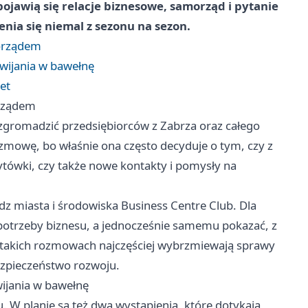
ojawią się relacje biznesowe, samorząd i pytanie
enia się niemal z sezonu na sezon.
morządem
wijania w bawełnę
et
orządem
zgromadzić przedsiębiorców z Zabrza oraz całego
zmowę, bo właśnie ona często decyduje o tym, czy z
tówki, czy także nowe kontakty i pomysły na
dz miasta i środowiska Business Centre Club. Dla
a potrzeby biznesu, a jednocześnie samemu pokazać, z
 takich rozmowach najczęściej wybrzmiewają sprawy
ezpieczeństwo rozwoju.
ijania w bawełnę
. W planie są też dwa wystąpienia, które dotykają