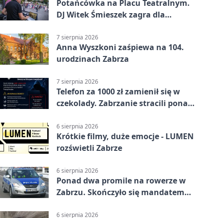
Potańcówka na Placu Teatralnym.
DJ Witek Śmieszek zagra dla
wszystkich
7 sierpnia 2026
Anna Wyszkoni zaśpiewa na 104.
urodzinach Zabrza
7 sierpnia 2026
Telefon za 1000 zł zamienił się w
czekolady. Zabrzanie stracili ponad
22 tysiące
6 sierpnia 2026
Krótkie filmy, duże emocje - LUMEN
rozświetli Zabrze
6 sierpnia 2026
Ponad dwa promile na rowerze w
Zabrzu. Skończyło się mandatem
2500 zł
6 sierpnia 2026