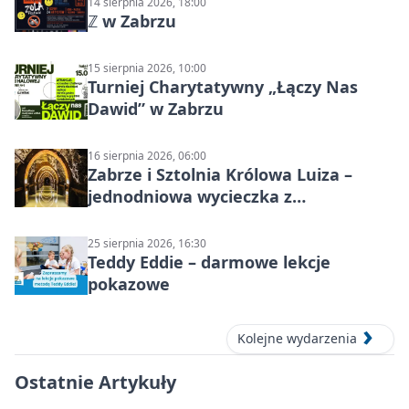
14 sierpnia 2026, 18:00
ℤ w Zabrzu
15 sierpnia 2026, 10:00
Turniej Charytatywny „Łączy Nas
Dawid” w Zabrzu
16 sierpnia 2026, 06:00
Zabrze i Sztolnia Królowa Luiza –
jednodniowa wycieczka z
podziemnym spływem i zwiedzaniem
miasta
25 sierpnia 2026, 16:30
Teddy Eddie – darmowe lekcje
pokazowe
Kolejne wydarzenia
Ostatnie Artykuły