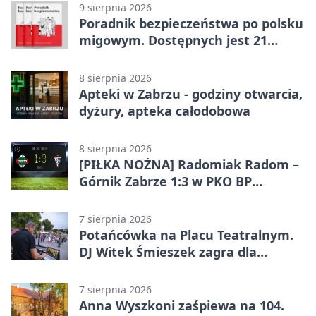
9 sierpnia 2026
Poradnik bezpieczeństwa po polsku
migowym. Dostępnych jest 21
filmów
8 sierpnia 2026
Apteki w Zabrzu - godziny otwarcia,
dyżury, apteka całodobowa
8 sierpnia 2026
[PIŁKA NOŻNA] Radomiak Radom –
Górnik Zabrze 1:3 w PKO BP
Ekstraklasie – debiut Peter
Federico dał zabrzanom zwycięstwo
7 sierpnia 2026
Potańcówka na Placu Teatralnym.
DJ Witek Śmieszek zagra dla
wszystkich
7 sierpnia 2026
Anna Wyszkoni zaśpiewa na 104.