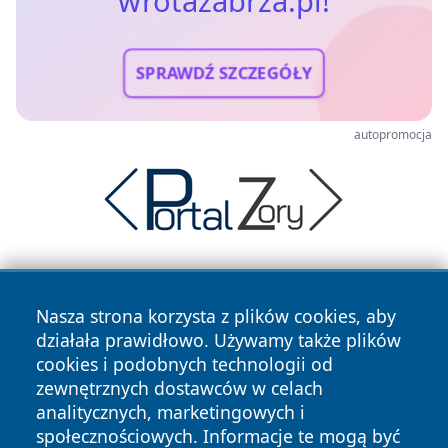
wrotazabrza.pl!
SPRAWDŹ SZCZEGÓŁY
autopromocja
Nasza strona korzysta z plików cookies, aby
działała prawidłowo. Używamy także plików
cookies i podobnych technologii od
zewnętrznych dostawców w celach
Copyright © 2026 wrotazabrza.pl Wszystkie prawa
analitycznych, marketingowych i
zastrzeżone.
społecznościowych. Informacje te mogą być