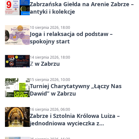
Zabrzańska Giełda na Arenie Zabrze –
antyki i kolekcje
10 sierpnia 2026, 18:00
Joga i relaksacja od podstaw –
spokojny start
14 sierpnia 2026, 18:00
ℤ w Zabrzu
15 sierpnia 2026, 10:00
Turniej Charytatywny „Łączy Nas
Dawid” w Zabrzu
16 sierpnia 2026, 06:00
Zabrze i Sztolnia Królowa Luiza –
jednodniowa wycieczka z
podziemnym spływem i zwiedzaniem
miasta