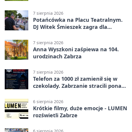
Ekstraklasie – debiut Peter
Federico dał zabrzanom zwycięstwo
7 sierpnia 2026
Potańcówka na Placu Teatralnym.
DJ Witek Śmieszek zagra dla
wszystkich
7 sierpnia 2026
Anna Wyszkoni zaśpiewa na 104.
urodzinach Zabrza
7 sierpnia 2026
Telefon za 1000 zł zamienił się w
czekolady. Zabrzanie stracili ponad
22 tysiące
6 sierpnia 2026
Krótkie filmy, duże emocje - LUMEN
rozświetli Zabrze
6 sierpnia 2026