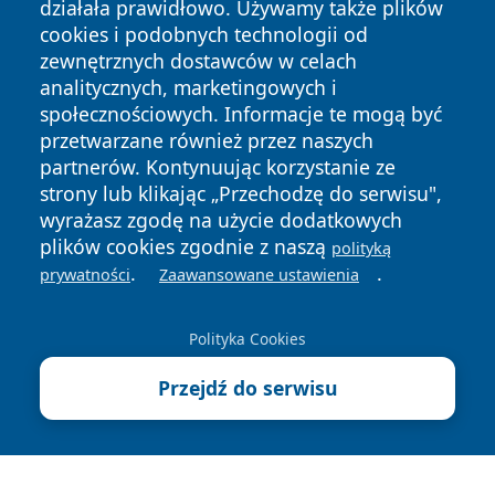
działała prawidłowo. Używamy także plików
cookies i podobnych technologii od
zewnętrznych dostawców w celach
analitycznych, marketingowych i
społecznościowych. Informacje te mogą być
Copyright © 2026 wrotazabrza.pl Wszystkie prawa
zastrzeżone.
przetwarzane również przez naszych
partnerów. Kontynuując korzystanie ze
strony lub klikając „Przechodzę do serwisu",
Polityka
Polityka
wyrażasz zgodę na użycie dodatkowych
News
Autorzy
Prywatności
Cookies
plików cookies zgodnie z naszą
polityką
.
.
prywatności
Zaawansowane ustawienia
Polityka Cookies
Przejdź do serwisu