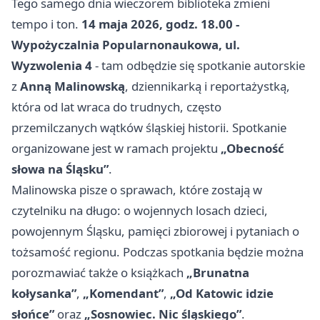
Tego samego dnia wieczorem biblioteka zmieni
tempo i ton.
14 maja 2026, godz. 18.00 -
Wypożyczalnia Popularnonaukowa, ul.
Wyzwolenia 4
- tam odbędzie się spotkanie autorskie
z
Anną Malinowską
, dziennikarką i reportażystką,
która od lat wraca do trudnych, często
przemilczanych wątków śląskiej historii. Spotkanie
organizowane jest w ramach projektu
„Obecność
słowa na Śląsku”
.
Malinowska pisze o sprawach, które zostają w
czytelniku na długo: o wojennych losach dzieci,
powojennym Śląsku, pamięci zbiorowej i pytaniach o
tożsamość regionu. Podczas spotkania będzie można
porozmawiać także o książkach
„Brunatna
kołysanka”
,
„Komendant”
,
„Od Katowic idzie
słońce”
oraz
„Sosnowiec. Nic śląskiego”
.