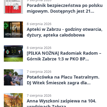
Poradnik bezpieczeństwa po polsku
migowym. Dostępnych jest 21
filmów
8 sierpnia 2026
Apteki w Zabrzu - godziny otwarcia,
dyżury, apteka całodobowa
8 sierpnia 2026
[PIŁKA NOŻNA] Radomiak Radom –
Górnik Zabrze 1:3 w PKO BP
Ekstraklasie – debiut Peter
Federico dał zabrzanom zwycięstwo
7 sierpnia 2026
Potańcówka na Placu Teatralnym.
DJ Witek Śmieszek zagra dla
wszystkich
7 sierpnia 2026
Anna Wyszkoni zaśpiewa na 104.
urodzinach Zabrza