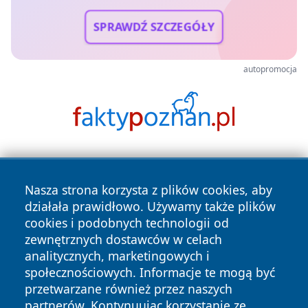
SPRAWDŹ SZCZEGÓŁY
autopromocja
Nasza strona korzysta z plików cookies, aby
działała prawidłowo. Używamy także plików
cookies i podobnych technologii od
zewnętrznych dostawców w celach
Copyright © 2026 wrotazabrza.pl Wszystkie prawa
analitycznych, marketingowych i
zastrzeżone.
społecznościowych. Informacje te mogą być
przetwarzane również przez naszych
partnerów. Kontynuując korzystanie ze
Polityka
Polityka