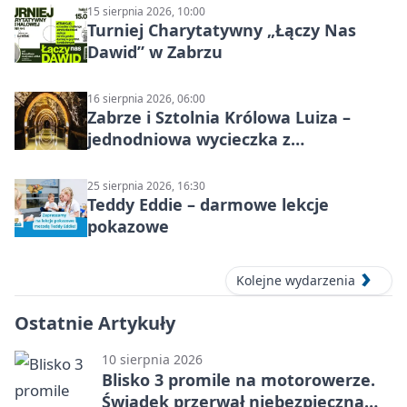
15 sierpnia 2026, 10:00
Turniej Charytatywny „Łączy Nas
Dawid” w Zabrzu
16 sierpnia 2026, 06:00
Zabrze i Sztolnia Królowa Luiza –
jednodniowa wycieczka z
podziemnym spływem i zwiedzaniem
miasta
25 sierpnia 2026, 16:30
Teddy Eddie – darmowe lekcje
pokazowe
Kolejne wydarzenia
Ostatnie Artykuły
10 sierpnia 2026
Blisko 3 promile na motorowerze.
Świadek przerwał niebezpieczną