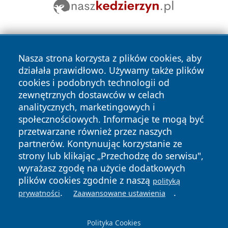
Nasza strona korzysta z plików cookies, aby
działała prawidłowo. Używamy także plików
cookies i podobnych technologii od
zewnętrznych dostawców w celach
Copyright © 2026 wrotazabrza.pl Wszystkie prawa
analitycznych, marketingowych i
zastrzeżone.
społecznościowych. Informacje te mogą być
przetwarzane również przez naszych
partnerów. Kontynuując korzystanie ze
Polityka
Polityka
News
Autorzy
strony lub klikając „Przechodzę do serwisu",
Prywatności
Cookies
wyrażasz zgodę na użycie dodatkowych
plików cookies zgodnie z naszą
polityką
.
.
prywatności
Zaawansowane ustawienia
Polityka Cookies