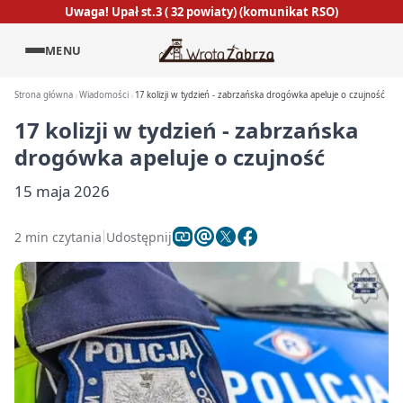
Uwaga! Upał st.3 ( 32 powiaty) (komunikat RSO)
MENU
Strona główna
Wiadomości
17 kolizji w tydzień - zabrzańska drogówka apeluje o czujność
17 kolizji w tydzień - zabrzańska
drogówka apeluje o czujność
15 maja 2026
2 min czytania
Udostępnij