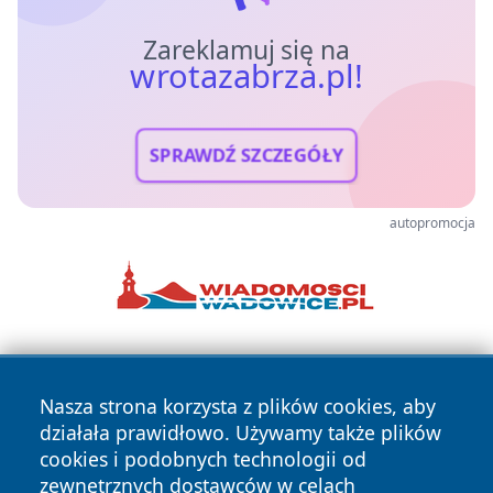
Zareklamuj się na
wrotazabrza.pl!
SPRAWDŹ SZCZEGÓŁY
autopromocja
Nasza strona korzysta z plików cookies, aby
działała prawidłowo. Używamy także plików
cookies i podobnych technologii od
zewnętrznych dostawców w celach
Copyright © 2026 wrotazabrza.pl Wszystkie prawa