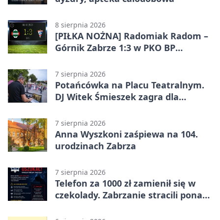
8 sierpnia 2026
[PIŁKA NOŻNA] Radomiak Radom –
Górnik Zabrze 1:3 w PKO BP
Ekstraklasie – debiut Peter
Federico dał zabrzanom zwycięstwo
7 sierpnia 2026
Potańcówka na Placu Teatralnym.
DJ Witek Śmieszek zagra dla
wszystkich
7 sierpnia 2026
Anna Wyszkoni zaśpiewa na 104.
urodzinach Zabrza
7 sierpnia 2026
Telefon za 1000 zł zamienił się w
czekolady. Zabrzanie stracili ponad
22 tysiące