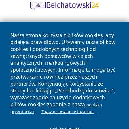
Nasza strona korzysta z plików cookies, aby
działała prawidłowo. Używamy także plików
cookies i podobnych technologii od
zewnętrznych dostawców w celach
Copyright © 2026 wrotazabrza.pl Wszystkie prawa
analitycznych, marketingowych i
zastrzeżone.
społecznościowych. Informacje te mogą być
przetwarzane również przez naszych
partnerów. Kontynuując korzystanie ze
Polityka
Polityka
News
Autorzy
strony lub klikając „Przechodzę do serwisu",
Prywatności
Cookies
wyrażasz zgodę na użycie dodatkowych
plików cookies zgodnie z naszą
polityką
.
.
prywatności
Zaawansowane ustawienia
Polityka Cookies