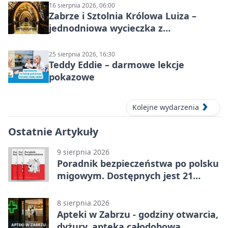
16 sierpnia 2026, 06:00
Zabrze i Sztolnia Królowa Luiza –
jednodniowa wycieczka z
podziemnym spływem i zwiedzaniem
miasta
25 sierpnia 2026, 16:30
Teddy Eddie – darmowe lekcje
pokazowe
Kolejne wydarzenia
Ostatnie Artykuły
9 sierpnia 2026
Poradnik bezpieczeństwa po polsku
migowym. Dostępnych jest 21
filmów
8 sierpnia 2026
Apteki w Zabrzu - godziny otwarcia,
dyżury, apteka całodobowa