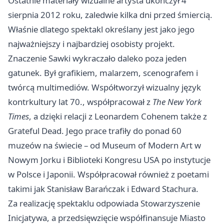
Ostatnie materiały wizualne artysta ukończył 4
sierpnia 2012 roku, zaledwie kilka dni przed śmiercią.
Właśnie dlatego spektakl określany jest jako jego
najważniejszy i najbardziej osobisty projekt.
Znaczenie Sawki wykraczało daleko poza jeden
gatunek. Był grafikiem, malarzem, scenografem i
twórcą multimediów. Współtworzył wizualny język
kontrkultury lat 70., współpracował z
The New York
Times
, a dzięki relacji z Leonardem Cohenem także z
Grateful Dead. Jego prace trafiły do ponad 60
muzeów na świecie – od Museum of Modern Art w
Nowym Jorku i Biblioteki Kongresu USA po instytucje
w Polsce i Japonii. Współpracował również z poetami
takimi jak Stanisław Barańczak i Edward Stachura.
Za realizację spektaklu odpowiada Stowarzyszenie
Inicjatywa, a przedsięwzięcie współfinansuje Miasto