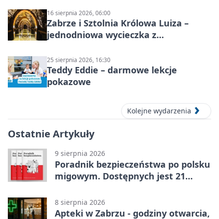
16 sierpnia 2026, 06:00
Zabrze i Sztolnia Królowa Luiza –
jednodniowa wycieczka z
podziemnym spływem i zwiedzaniem
miasta
25 sierpnia 2026, 16:30
Teddy Eddie – darmowe lekcje
pokazowe
Kolejne wydarzenia
Ostatnie Artykuły
9 sierpnia 2026
Poradnik bezpieczeństwa po polsku
migowym. Dostępnych jest 21
filmów
8 sierpnia 2026
Apteki w Zabrzu - godziny otwarcia,