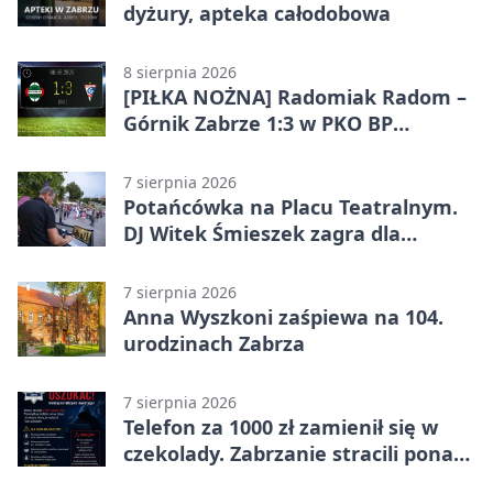
dyżury, apteka całodobowa
8 sierpnia 2026
[PIŁKA NOŻNA] Radomiak Radom –
Górnik Zabrze 1:3 w PKO BP
Ekstraklasie – debiut Peter
Federico dał zabrzanom zwycięstwo
7 sierpnia 2026
Potańcówka na Placu Teatralnym.
DJ Witek Śmieszek zagra dla
wszystkich
7 sierpnia 2026
Anna Wyszkoni zaśpiewa na 104.
urodzinach Zabrza
7 sierpnia 2026
Telefon za 1000 zł zamienił się w
czekolady. Zabrzanie stracili ponad
22 tysiące