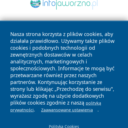
Nasza strona korzysta z plików cookies, aby
działała prawidłowo. Używamy także plików
cookies i podobnych technologii od
zewnętrznych dostawców w celach
Copyright © 2026 wrotazabrza.pl Wszystkie prawa
analitycznych, marketingowych i
zastrzeżone.
społecznościowych. Informacje te mogą być
przetwarzane również przez naszych
partnerów. Kontynuując korzystanie ze
Polityka
Polityka
News
Autorzy
strony lub klikając „Przechodzę do serwisu",
Prywatności
Cookies
wyrażasz zgodę na użycie dodatkowych
plików cookies zgodnie z naszą
polityką
.
.
prywatności
Zaawansowane ustawienia
Polityka Cookies