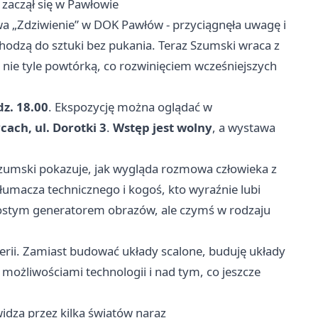
 zaczął się w Pawłowie
wa „Zdziwienie” w DOK Pawłów - przyciągnęła uwagę i
odzą do sztuki bez pukania. Teraz Szumski wraca z
uż nie tyle powtórką, co rozwinięciem wcześniejszych
z. 18.00
. Ekspozycję można oglądać w
ach, ul. Dorotki 3
.
Wstęp jest wolny
, a wystawa
. Szumski pokazuje, jak wygląda rozmowa człowieka z
łumacza technicznego i kogoś, kto wyraźnie lubi
prostym generatorem obrazów, ale czymś w rodzaju
ierii. Zamiast budować układy scalone, buduję układy
 możliwościami technologii i nad tym, co jeszcze
idza przez kilka światów naraz