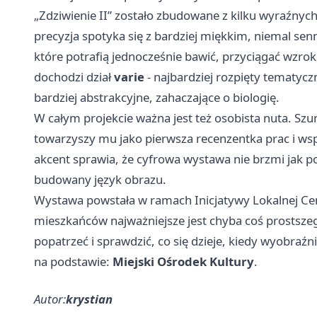
„Zdziwienie II” zostało zbudowane z kilku wyraźnyc
precyzja spotyka się z bardziej miękkim, niemal s
które potrafią jednocześnie bawić, przyciągać wzrok i
dochodzi dział
varie
- najbardziej rozpięty tematyczn
bardziej abstrakcyjne, zahaczające o biologię.
W całym projekcie ważna jest też osobista nuta. Szu
towarzyszy mu jako pierwsza recenzentka prac i wspar
akcent sprawia, że cyfrowa wystawa nie brzmi jak po
budowany język obrazu.
Wystawa powstała w ramach Inicjatywy Lokalnej Cen
mieszkańców najważniejsze jest chyba coś prostsze
popatrzeć i sprawdzić, co się dzieje, kiedy wyobraź
na podstawie:
Miejski Ośrodek Kultury
.
Autor:
krystian