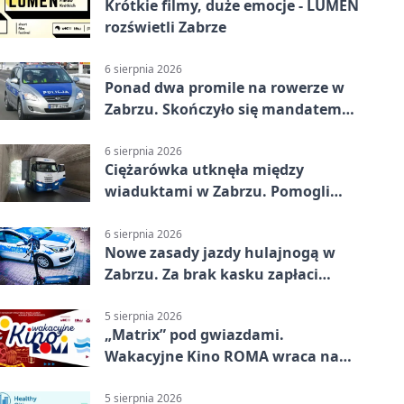
Krótkie filmy, duże emocje - LUMEN
rozświetli Zabrze
6 sierpnia 2026
Ponad dwa promile na rowerze w
Zabrzu. Skończyło się mandatem
2500 zł
6 sierpnia 2026
Ciężarówka utknęła między
wiaduktami w Zabrzu. Pomogli
policjanci
6 sierpnia 2026
Nowe zasady jazdy hulajnogą w
Zabrzu. Za brak kasku zapłaci
rodzic
5 sierpnia 2026
„Matrix” pod gwiazdami.
Wakacyjne Kino ROMA wraca na
Zaborze Północ
5 sierpnia 2026