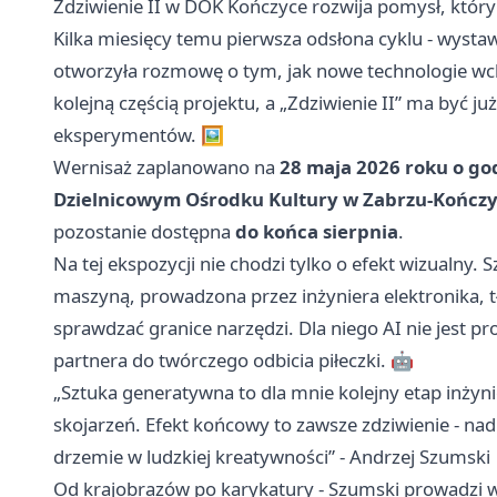
Zdziwienie II w DOK Kończyce rozwija pomysł, który
Kilka miesięcy temu pierwsza odsłona cyklu - wysta
otworzyła rozmowę o tym, jak nowe technologie wch
kolejną częścią projektu, a „Zdziwienie II” ma być j
eksperymentów. 🖼️
Wernisaż zaplanowano na
28 maja 2026 roku o god
Dzielnicowym Ośrodku Kultury w Zabrzu-Kończyc
pozostanie dostępna
do końca sierpnia
.
Na tej ekspozycji nie chodzi tylko o efekt wizualny
maszyną, prowadzona przez inżyniera elektronika, t
sprawdzać granice narzędzi. Dla niego AI nie jest 
partnera do twórczego odbicia piłeczki. 🤖
„Sztuka generatywna to dla mnie kolejny etap inżyn
skojarzeń. Efekt końcowy to zawsze zdziwienie - nad
drzemie w ludzkiej kreatywności” - Andrzej Szumski
Od krajobrazów po karykatury - Szumski prowadzi w