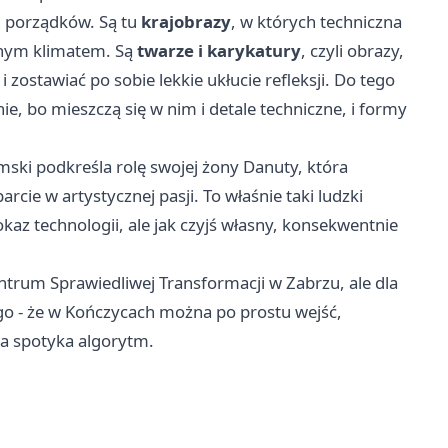
h porządków. Są tu
krajobrazy
, w których techniczna
ennym klimatem. Są
twarze i karykatury
, czyli obrazy,
 zostawiać po sobie lekkie ukłucie refleksji. Do tego
ie, bo mieszczą się w nim i detale techniczne, i formy
mski podkreśla rolę swojej żony Danuty, która
cie w artystycznej pasji. To właśnie taki ludzki
kaz technologii, ale jak czyjś własny, konsekwentnie
trum Sprawiedliwej Transformacji w Zabrzu, ale dla
go - że w Kończycach można po prostu wejść,
nia spotyka algorytm.