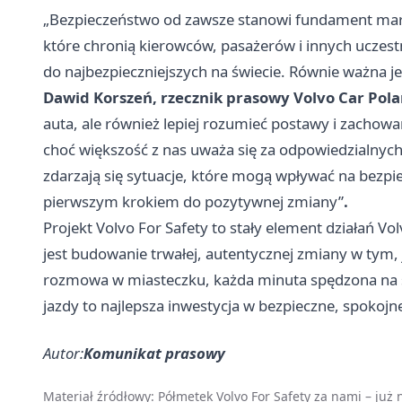
„Bezpieczeństwo od zawsze stanowi fundament marki
które chronią kierowców, pasażerów i innych ucze
do najbezpieczniejszych na świecie. Równie ważna j
Dawid Korszeń, rzecznik prasowy Volvo Car Pol
auta, ale również lepiej rozumieć postawy i zachow
choć większość z nas uważa się za odpowiedzialnych
zdarzają się sytuacje, które mogą wpływać na bezpi
pierwszym krokiem do pozytywnej zmiany”
.
Projekt Volvo For Safety to stały element działań Vo
jest budowanie trwałej, autentycznej zmiany w tym,
rozmowa w miasteczku, każda minuta spędzona na sy
jazdy to najlepsza inwestycja w bezpieczne, spokojn
Autor:
Komunikat prasowy
Materiał źródłowy:
Półmetek Volvo For Safety za nami – już