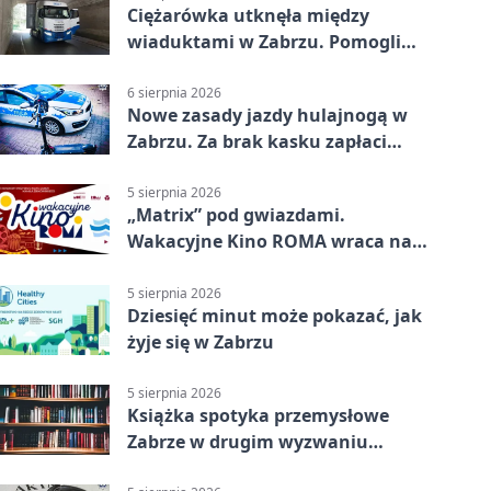
Ciężarówka utknęła między
wiaduktami w Zabrzu. Pomogli
policjanci
6 sierpnia 2026
Nowe zasady jazdy hulajnogą w
Zabrzu. Za brak kasku zapłaci
rodzic
5 sierpnia 2026
„Matrix” pod gwiazdami.
Wakacyjne Kino ROMA wraca na
Zaborze Północ
5 sierpnia 2026
Dziesięć minut może pokazać, jak
żyje się w Zabrzu
5 sierpnia 2026
Książka spotyka przemysłowe
Zabrze w drugim wyzwaniu
czytelniczym