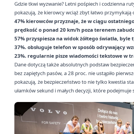
Gdzie tkwi wyzwanie? Letni pośpiech i codzienna rut
pokazują, że kierowcy wciąż zbyt łatwo przymykają
47% kierowców przyznaje, że w ciągu ostatniego
prędkość o ponad 20 km/h poza terenem zabu
57% przyspiesza na widok żółtego światła, byle t
37%. obsługuje telefon w sposób odrywający wzr
23%. regularnie pisze wiadomości tekstowe w tr
Dane dotyczą także absolutnych podstaw bezpieczeń
bez zapiętych pasów, a 28 proc. nie ustąpiło pierws
pokazują, że bezpieczeństwo to nie tylko kwestia st
ułamków sekund i małych decyzji, które podejmuje s