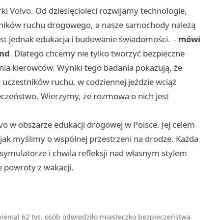
 Volvo. Od dziesięcioleci rozwijamy technologie,
stników ruchu drogowego, a nasze samochody należą
est jednak edukacja i budowanie świadomości. –
mówi
and
. Dlatego chcemy nie tylko tworzyć bezpieczne
ania kierowców. Wyniki tego badania pokazują, że
 uczestników ruchu, w codziennej jeździe wciąż
eczeństwo. Wierzymy, że rozmowa o nich jest
lvo w obszarze edukacji drogowej w Polsce. Jej celem
 jak myślimy o wspólnej przestrzeni na drodze. Każda
mulatorze i chwila refleksji nad własnym stylem
e powroty z wakacji.
 niemal 62 tys. osób odwiedziło miasteczko bezpieczeństwa