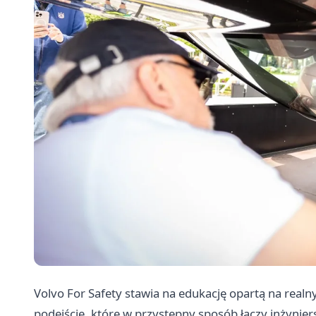
Volvo For Safety stawia na edukację opartą na real
podejście, które w przystępny sposób łączy inżynier