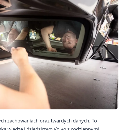
nych zachowaniach oraz twardych danych. To
ską wiedzę i dziedzictwo Volvo z codziennymi