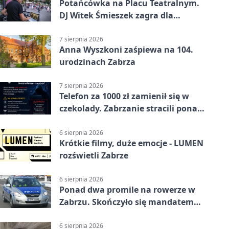
Potańcówka na Placu Teatralnym.
DJ Witek Śmieszek zagra dla
wszystkich
7 sierpnia 2026
Anna Wyszkoni zaśpiewa na 104.
urodzinach Zabrza
7 sierpnia 2026
Telefon za 1000 zł zamienił się w
czekolady. Zabrzanie stracili ponad
22 tysiące
6 sierpnia 2026
Krótkie filmy, duże emocje - LUMEN
rozświetli Zabrze
6 sierpnia 2026
Ponad dwa promile na rowerze w
Zabrzu. Skończyło się mandatem
2500 zł
6 sierpnia 2026