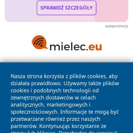
SPRAWDŹ SZCZEGÓŁY
autopromocja
Nasza strona korzysta z plików cookies, aby
działała prawidłowo. Używamy także plików
cookies i podobnych technologii od
zewnętrznych dostawców w celach
Copyright © 2026 wrotazabrza.pl Wszystkie prawa
analitycznych, marketingowych i
zastrzeżone.
społecznościowych. Informacje te mogą być
przetwarzane również przez naszych
partnerów. Kontynuując korzystanie ze
Polityka
Polityka
News
Autorzy