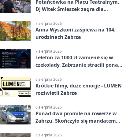
Potańcówka na Placu Teatralnym.
DJ Witek Śmieszek zagra dla
wszystkich
7 sierpnia 2026
Anna Wyszkoni zaśpiewa na 104.
urodzinach Zabrza
7 sierpnia 2026
Telefon za 1000 zł zamienił się w
czekolady. Zabrzanie stracili ponad
22 tysiące
6 sierpnia 2026
Krótkie filmy, duże emocje - LUMEN
rozświetli Zabrze
6 sierpnia 2026
Ponad dwa promile na rowerze w
Zabrzu. Skończyło się mandatem
2500 zł
6 sierpnia 2026