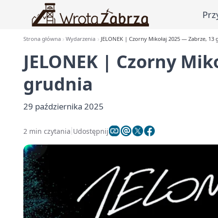
Prz
Strona główna
Wydarzenia
JELONEK | Czorny Mikołaj 2025 — Zabrze, 13 
JELONEK | Czorny Miko
grudnia
29 października 2025
2 min czytania
Udostępnij