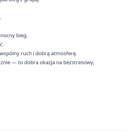
.
 nocny bieg.
ć.
wspólny ruch i dobrą atmosferę.
cznie — to dobra okazja na bezstresowy,