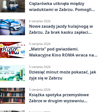
Ciężarówka utknęła między
wiaduktami w Zabrzu. Pomogli
policjanci
6 sierpnia 2026
Nowe zasady jazdy hulajnogą w
Zabrzu. Za brak kasku zapłaci
rodzic
5 sierpnia 2026
„Matrix” pod gwiazdami.
Wakacyjne Kino ROMA wraca na
Zaborze Północ
5 sierpnia 2026
Dziesięć minut może pokazać, jak
żyje się w Zabrzu
5 sierpnia 2026
Książka spotyka przemysłowe
Zabrze w drugim wyzwaniu
czytelniczym