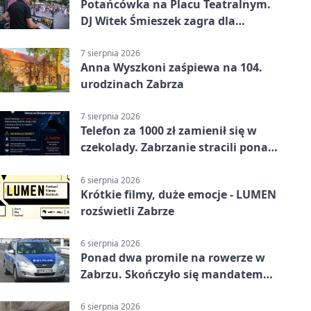
Potańcówka na Placu Teatralnym.
DJ Witek Śmieszek zagra dla
wszystkich
7 sierpnia 2026
Anna Wyszkoni zaśpiewa na 104.
urodzinach Zabrza
7 sierpnia 2026
Telefon za 1000 zł zamienił się w
czekolady. Zabrzanie stracili ponad
22 tysiące
6 sierpnia 2026
Krótkie filmy, duże emocje - LUMEN
rozświetli Zabrze
6 sierpnia 2026
Ponad dwa promile na rowerze w
Zabrzu. Skończyło się mandatem
2500 zł
6 sierpnia 2026