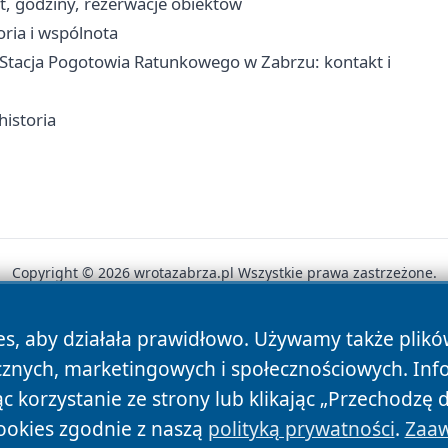
kt, godziny, rezerwacje obiektów
oria i wspólnota
tacja Pogotowia Ratunkowego w Zabrzu: kontakt i
historia
Copyright © 2026 wrotazabrza.pl Wszystkie prawa zastrzeżone.
es, aby działała prawidłowo. Używamy także plik
News
Autorzy
Polityka Prywatności
Polityka Cookie
cznych, marketingowych i społecznościowych. Inf
 korzystanie ze strony lub klikając „Przechodzę 
ookies zgodnie z naszą
polityką prywatności
.
Zaaw