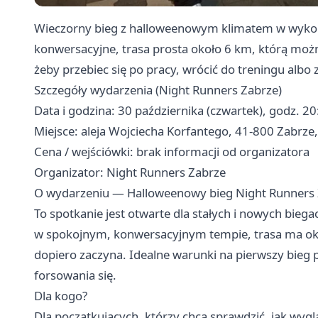
Wieczorny bieg z halloweenowym klimatem w wykon
konwersacyjne, trasa prosta około 6 km, którą można
żeby przebiec się po pracy, wrócić do treningu albo 
Szczegóły wydarzenia (Night Runners Zabrze)
Data i godzina: 30 października (czwartek), godz. 20
Miejsce: aleja Wojciecha Korfantego, 41-800 Zabrze,
Cena / wejściówki: brak informacji od organizatora
Organizator: Night Runners Zabrze
O wydarzeniu — Halloweenowy bieg Night Runners
To spotkanie jest otwarte dla stałych i nowych biega
w spokojnym, konwersacyjnym tempie, trasa ma około
dopiero zaczyna. Idealne warunki na pierwszy bieg 
forsowania się.
Dla kogo?
Dla początkujących, którzy chcą sprawdzić, jak wygl