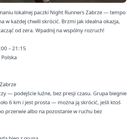
aniu lokalnej paczki Night Runners Zabrze — tempo
 w każdej chwili skrócić. Brzmi jak idealna okazja,
zacząć od zera. Wpadnij na wspólny rozruch! ‍
:00 – 21:15
 Polska
 Zabrze
czy — podejście luźne, bez presji czasu. Grupa biegnie
 6 km i jest prosta — można ją skrócić, jeśli ktoś
po przerwie albo na pozostanie w ruchu bez
ąda bieg z grupą.