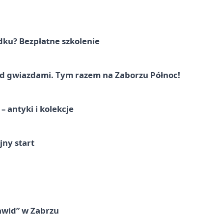
dku? Bezpłatne szkolenie
 gwiazdami. Tym razem na Zaborzu Północ!
 antyki i kolekcje
jny start
awid” w Zabrzu