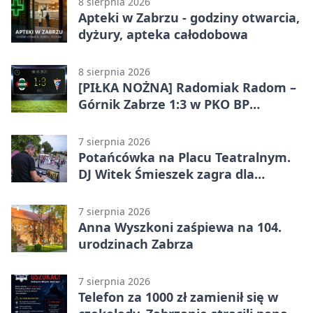
8 sierpnia 2026
Apteki w Zabrzu - godziny otwarcia,
dyżury, apteka całodobowa
8 sierpnia 2026
[PIŁKA NOŻNA] Radomiak Radom –
Górnik Zabrze 1:3 w PKO BP
Ekstraklasie – debiut Peter
Federico dał zabrzanom zwycięstwo
7 sierpnia 2026
Potańcówka na Placu Teatralnym.
DJ Witek Śmieszek zagra dla
wszystkich
7 sierpnia 2026
Anna Wyszkoni zaśpiewa na 104.
urodzinach Zabrza
7 sierpnia 2026
Telefon za 1000 zł zamienił się w