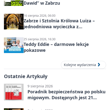
Dawid” w Zabrzu
16 sierpnia 2026, 06:00
Zabrze i Sztolnia Królowa Luiza –
jednodniowa wycieczka z
podziemnym spływem i zwiedzaniem
miasta
25 sierpnia 2026, 16:30
Teddy Eddie – darmowe lekcje
pokazowe
Kolejne wydarzenia
Ostatnie Artykuły
9 sierpnia 2026
Poradnik bezpieczeństwa po polsku
migowym. Dostępnych jest 21
filmów