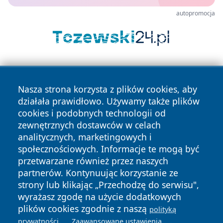
autopromocja
Nasza strona korzysta z plików cookies, aby
działała prawidłowo. Używamy także plików
cookies i podobnych technologii od
zewnętrznych dostawców w celach
Copyright © 2026 wrotazabrza.pl Wszystkie prawa
analitycznych, marketingowych i
zastrzeżone.
społecznościowych. Informacje te mogą być
przetwarzane również przez naszych
partnerów. Kontynuując korzystanie ze
Polityka
Polityka
News
Autorzy
strony lub klikając „Przechodzę do serwisu",
Prywatności
Cookies
wyrażasz zgodę na użycie dodatkowych
plików cookies zgodnie z naszą
polityką
.
.
prywatności
Zaawansowane ustawienia