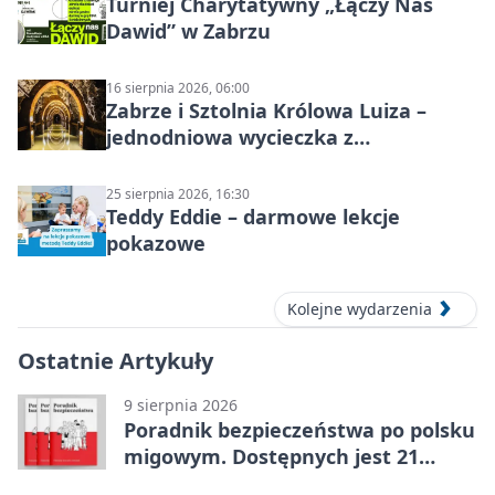
Turniej Charytatywny „Łączy Nas
Dawid” w Zabrzu
16 sierpnia 2026, 06:00
Zabrze i Sztolnia Królowa Luiza –
jednodniowa wycieczka z
podziemnym spływem i zwiedzaniem
miasta
25 sierpnia 2026, 16:30
Teddy Eddie – darmowe lekcje
pokazowe
Kolejne wydarzenia
Ostatnie Artykuły
9 sierpnia 2026
Poradnik bezpieczeństwa po polsku
migowym. Dostępnych jest 21
filmów