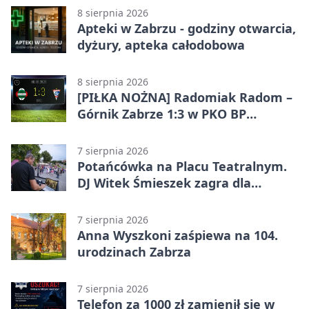
8 sierpnia 2026
Apteki w Zabrzu - godziny otwarcia,
dyżury, apteka całodobowa
8 sierpnia 2026
[PIŁKA NOŻNA] Radomiak Radom –
Górnik Zabrze 1:3 w PKO BP
Ekstraklasie – debiut Peter
Federico dał zabrzanom zwycięstwo
7 sierpnia 2026
Potańcówka na Placu Teatralnym.
DJ Witek Śmieszek zagra dla
wszystkich
7 sierpnia 2026
Anna Wyszkoni zaśpiewa na 104.
urodzinach Zabrza
7 sierpnia 2026
Telefon za 1000 zł zamienił się w