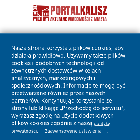
Nasza strona korzysta z plików cookies, aby
działała prawidłowo. Używamy także plików
cookies i podobnych technologii od
zewnętrznych dostawców w celach
Copyright © 2026 wrotazabrza.pl Wszystkie prawa
analitycznych, marketingowych i
zastrzeżone.
społecznościowych. Informacje te mogą być
przetwarzane również przez naszych
partnerów. Kontynuując korzystanie ze
Polityka
Polityka
News
Autorzy
strony lub klikając „Przechodzę do serwisu",
Prywatności
Cookies
wyrażasz zgodę na użycie dodatkowych
plików cookies zgodnie z naszą
polityką
.
.
prywatności
Zaawansowane ustawienia