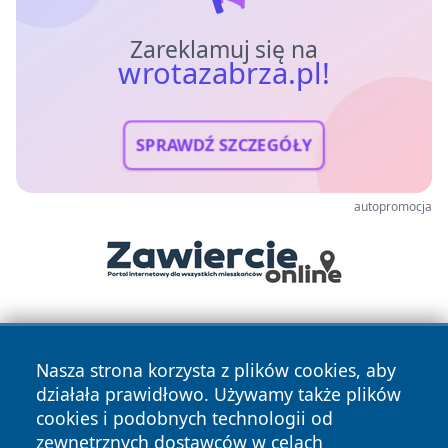
Zareklamuj się na
wrotazabrza.pl!
SPRAWDŹ SZCZEGÓŁY
autopromocja
Nasza strona korzysta z plików cookies, aby
działała prawidłowo. Używamy także plików
cookies i podobnych technologii od
zewnętrznych dostawców w celach