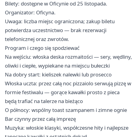
Bilety: dostępne w Oficynie od 25 listopada.
Organizator: Oficyna.
Uwaga: liczba miejsc ograniczona; zakup biletu
potwierdza uczestnictwo — brak rezerwacji
telefonicznej oraz zwrotów.
Program i czego się spodziewać
Na wejściu: włoska deska rozmaitości — sery, wędliny,
oliwki i ciepłe, wypiekane na miejscu bułeczki
Na dobry start: kieliszek nalewki lub prosecco
Włoska uczta: przez całą noc pizzaiolo serwują pizzę w
formie festiwalu — gorące kawałki prosto z pieca
będą trafiać na talerze na bieżąco
O północy: wspólny toast szampanem i zimne ognie
Bar czynny przez całą imprezę
Muzyka: włoskie klasyki, współczesne hity i najlepsze
taneczne kawałki z ostatnich dekad