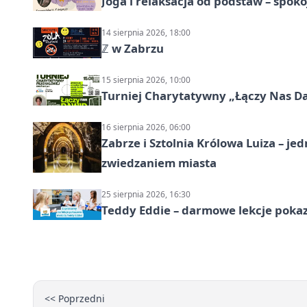
Joga i relaksacja od podstaw – spoko
14 sierpnia 2026, 18:00
ℤ w Zabrzu
15 sierpnia 2026, 10:00
Turniej Charytatywny „Łączy Nas D
16 sierpnia 2026, 06:00
Zabrze i Sztolnia Królowa Luiza – 
zwiedzaniem miasta
25 sierpnia 2026, 16:30
Teddy Eddie – darmowe lekcje poka
<< Poprzedni