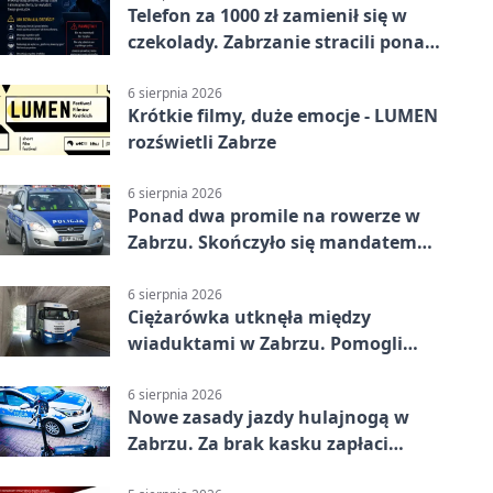
Telefon za 1000 zł zamienił się w
czekolady. Zabrzanie stracili ponad
22 tysiące
6 sierpnia 2026
Krótkie filmy, duże emocje - LUMEN
rozświetli Zabrze
6 sierpnia 2026
Ponad dwa promile na rowerze w
Zabrzu. Skończyło się mandatem
2500 zł
6 sierpnia 2026
Ciężarówka utknęła między
wiaduktami w Zabrzu. Pomogli
policjanci
6 sierpnia 2026
Nowe zasady jazdy hulajnogą w
Zabrzu. Za brak kasku zapłaci
rodzic