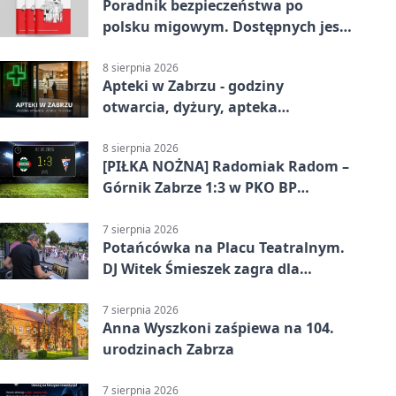
Poradnik bezpieczeństwa po
polsku migowym. Dostępnych jest
21 filmów
8 sierpnia 2026
Apteki w Zabrzu - godziny
otwarcia, dyżury, apteka
całodobowa
8 sierpnia 2026
[PIŁKA NOŻNA] Radomiak Radom –
Górnik Zabrze 1:3 w PKO BP
Ekstraklasie – debiut Peter Federico
dał zabrzanom zwycięstwo
7 sierpnia 2026
Potańcówka na Placu Teatralnym.
DJ Witek Śmieszek zagra dla
wszystkich
7 sierpnia 2026
Anna Wyszkoni zaśpiewa na 104.
urodzinach Zabrza
7 sierpnia 2026