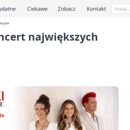
ydatne
Ciekawe
Zobacz
Kontakt
ebojów
oncert największych