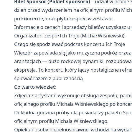
Bilet Sponsor (Pakiet sponsora)
– udział w próbie 
dzień przed wydarzeniem na oficjalnym profilu Mic
po koncercie, oraz płyta zespołu w zestawie.
Informacje o cenach i sprzedaży biletów uzyskasz u
Organizator: zespół Ich Troje (Michał Wiśniewski).
Czego się spodziewać podczas koncertu Ich Troje
Wieczór zapowiada się jako muzyczna podróż przez
aranżacjach — dużo rockowej dynamiki, rozbudowan
ekspresja. To koncert, który łączy nostalgiczne refre
śpiewać razem z publicznością
Co warto wiedzieć:
Zdjęcia z artystami wykonuje obsługa zespołu; pam
oficjalnego profilu Michała Wiśniewskiego po koncer
Dokładna godzina próby dla posiadaczy pakietu Spo
oficjalnym profilu Michała Wiśniewskiego.
Opiekun osoby niepełnosprawnej wchodzi na wydarz