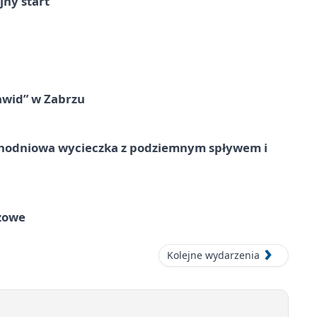
jny start
awid” w Zabrzu
jednodniowa wycieczka z podziemnym spływem i
zowe
Kolejne wydarzenia