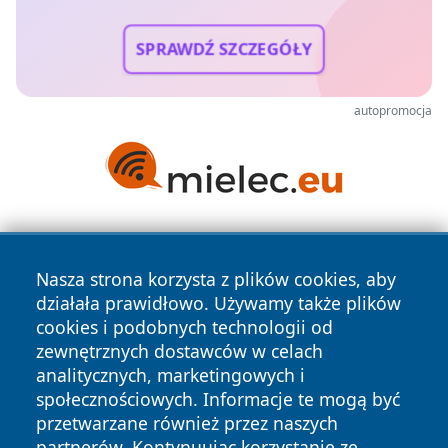
SPRAWDŹ SZCZEGÓŁY
autopromocja
Nasza strona korzysta z plików cookies, aby
działała prawidłowo. Używamy także plików
cookies i podobnych technologii od
zewnętrznych dostawców w celach
Copyright © 2026 wrotazabrza.pl Wszystkie prawa
analitycznych, marketingowych i
zastrzeżone.
społecznościowych. Informacje te mogą być
przetwarzane również przez naszych
partnerów. Kontynuując korzystanie ze
Polityka
Polityka