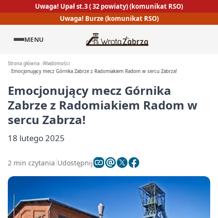
Uwaga! Upał st.3 ( 32 powiaty) (komunikat RSO)
Uwaga! Burze (komunikat RSO)
MENU
Strona główna
Wiadomości
Emocjonujący mecz Górnika Zabrze z Radomiakiem Radom w sercu Zabrza!
Emocjonujący mecz Górnika
Zabrze z Radomiakiem Radom w
sercu Zabrza!
18 lutego 2025
2 min czytania
Udostępnij