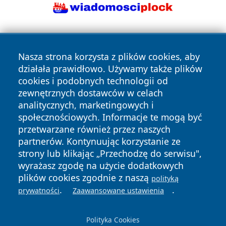
Nasza strona korzysta z plików cookies, aby
działała prawidłowo. Używamy także plików
cookies i podobnych technologii od
zewnętrznych dostawców w celach
Copyright © 2026 wrotazabrza.pl Wszystkie prawa
analitycznych, marketingowych i
zastrzeżone.
społecznościowych. Informacje te mogą być
przetwarzane również przez naszych
partnerów. Kontynuując korzystanie ze
Polityka
Polityka
News
Autorzy
strony lub klikając „Przechodzę do serwisu",
Prywatności
Cookies
wyrażasz zgodę na użycie dodatkowych
plików cookies zgodnie z naszą
polityką
.
.
prywatności
Zaawansowane ustawienia
Polityka Cookies