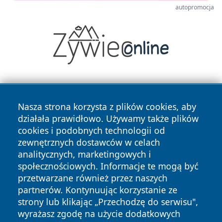
autopromocja
Nasza strona korzysta z plików cookies, aby
działała prawidłowo. Używamy także plików
cookies i podobnych technologii od
zewnętrznych dostawców w celach
Copyright © 2026 wrotazabrza.pl Wszystkie prawa
analitycznych, marketingowych i
zastrzeżone.
społecznościowych. Informacje te mogą być
przetwarzane również przez naszych
partnerów. Kontynuując korzystanie ze
Polityka
Polityka
News
Autorzy
strony lub klikając „Przechodzę do serwisu",
Prywatności
Cookies
wyrażasz zgodę na użycie dodatkowych