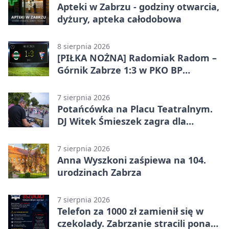
Apteki w Zabrzu - godziny otwarcia,
dyżury, apteka całodobowa
8 sierpnia 2026
[PIŁKA NOŻNA] Radomiak Radom –
Górnik Zabrze 1:3 w PKO BP
Ekstraklasie – debiut Peter
Federico dał zabrzanom zwycięstwo
7 sierpnia 2026
Potańcówka na Placu Teatralnym.
DJ Witek Śmieszek zagra dla
wszystkich
7 sierpnia 2026
Anna Wyszkoni zaśpiewa na 104.
urodzinach Zabrza
7 sierpnia 2026
Telefon za 1000 zł zamienił się w
czekolady. Zabrzanie stracili ponad