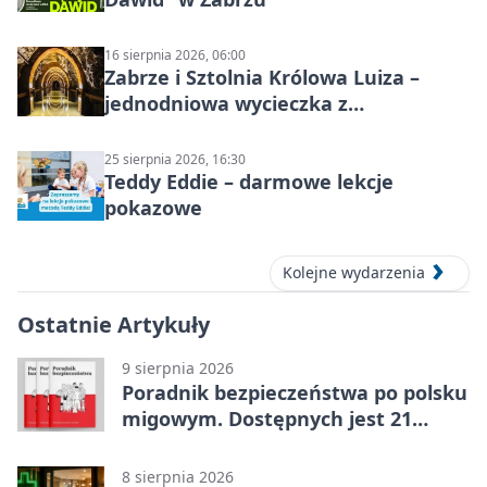
16 sierpnia 2026, 06:00
Zabrze i Sztolnia Królowa Luiza –
jednodniowa wycieczka z
podziemnym spływem i zwiedzaniem
miasta
25 sierpnia 2026, 16:30
Teddy Eddie – darmowe lekcje
pokazowe
Kolejne wydarzenia
Ostatnie Artykuły
9 sierpnia 2026
Poradnik bezpieczeństwa po polsku
migowym. Dostępnych jest 21
filmów
8 sierpnia 2026