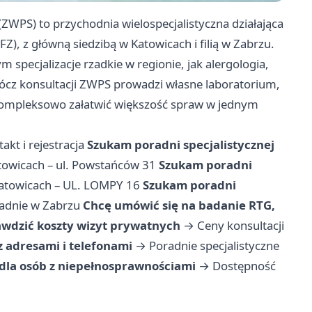
ZWPS) to przychodnia wielospecjalistyczna działająca
, z główną siedzibą w Katowicach i filią w Zabrzu.
m specjalizacje rzadkie w regionie, jak alergologia,
prócz konsultacji ZWPS prowadzi własne laboratorium,
kompleksowo załatwić większość spraw w jednym
akt i rejestracja
Szukam poradni specjalistycznej
towicach – ul. Powstańców 31
Szukam poradni
atowicach – UL. LOMPY 16
Szukam poradni
adnie w Zabrzu
Chcę umówić się na badanie RTG,
awdzić koszty wizyt prywatnych
→
Ceny konsultacji
 z adresami i telefonami
→
Poradnie specjalistyczne
la osób z niepełnosprawnościami
→
Dostępność