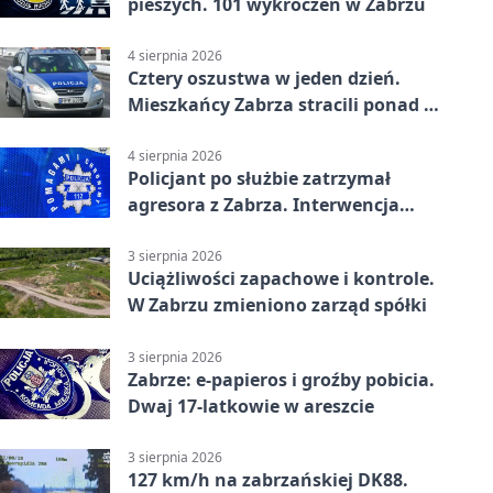
pieszych. 101 wykroczeń w Zabrzu
4 sierpnia 2026
Cztery oszustwa w jeden dzień.
Mieszkańcy Zabrza stracili ponad 6
tys. zł
4 sierpnia 2026
Policjant po służbie zatrzymał
agresora z Zabrza. Interwencja
zakończyła się aresztem
3 sierpnia 2026
Uciążliwości zapachowe i kontrole.
W Zabrzu zmieniono zarząd spółki
3 sierpnia 2026
Zabrze: e-papieros i groźby pobicia.
Dwaj 17-latkowie w areszcie
3 sierpnia 2026
127 km/h na zabrzańskiej DK88.