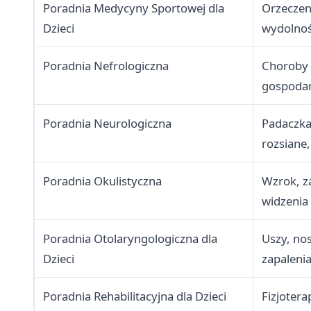
Poradnia Medycyny Sportowej dla
Orzeczen
Dzieci
wydolno
Poradnia Nefrologiczna
Choroby n
gospodar
Poradnia Neurologiczna
Padaczka
rozsiane
Poradnia Okulistyczna
Wzrok, z
widzenia
Poradnia Otolaryngologiczna dla
Uszy, nos
Dzieci
zapaleni
Poradnia Rehabilitacyjna dla Dzieci
Fizjotera