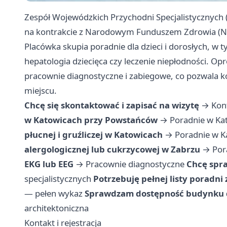
Zespół Wojewódzkich Przychodni Specjalistycznych (
na kontrakcie z Narodowym Funduszem Zdrowia (NFZ)
Placówka skupia poradnie dla dzieci i dorosłych, w ty
hepatologia dziecięca czy leczenie niepłodności. O
pracownie diagnostyczne i zabiegowe, co pozwala 
miejscu.
Chcę się skontaktować i zapisać na wizytę
→
Kont
w Katowicach przy Powstańców
→
Poradnie w Ka
płucnej i gruźliczej w Katowicach
→
Poradnie w K
alergologicznej lub cukrzycowej w Zabrzu
→
Por
EKG lub EEG
→
Pracownie diagnostyczne
Chcę spr
specjalistycznych
Potrzebuję pełnej listy poradni
— pełen wykaz
Sprawdzam dostępność budynku d
architektoniczna
Kontakt i rejestracja