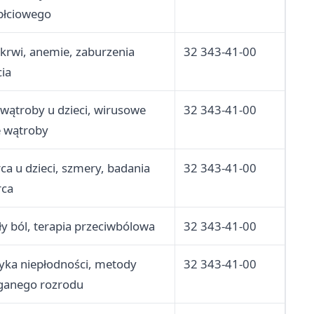
płciowego
krwi, anemie, zaburzenia
32 343-41-00
cia
wątroby u dzieci, wirusowe
32 343-41-00
e wątroby
ca u dzieci, szmery, badania
32 343-41-00
rca
ły ból, terapia przeciwbólowa
32 343-41-00
yka niepłodności, metody
32 343-41-00
anego rozrodu