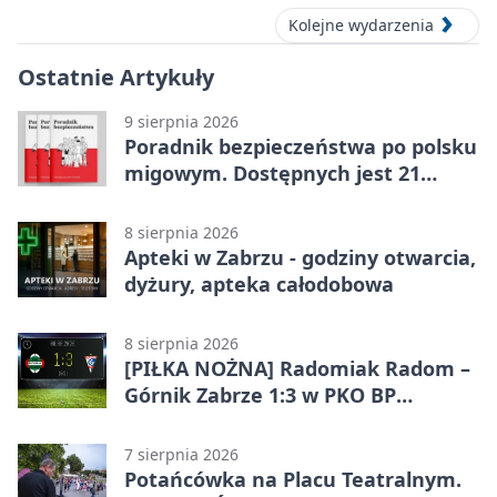
Kolejne wydarzenia
Ostatnie Artykuły
9 sierpnia 2026
Poradnik bezpieczeństwa po polsku
migowym. Dostępnych jest 21
filmów
8 sierpnia 2026
Apteki w Zabrzu - godziny otwarcia,
dyżury, apteka całodobowa
8 sierpnia 2026
[PIŁKA NOŻNA] Radomiak Radom –
Górnik Zabrze 1:3 w PKO BP
Ekstraklasie – debiut Peter
Federico dał zabrzanom zwycięstwo
7 sierpnia 2026
Potańcówka na Placu Teatralnym.