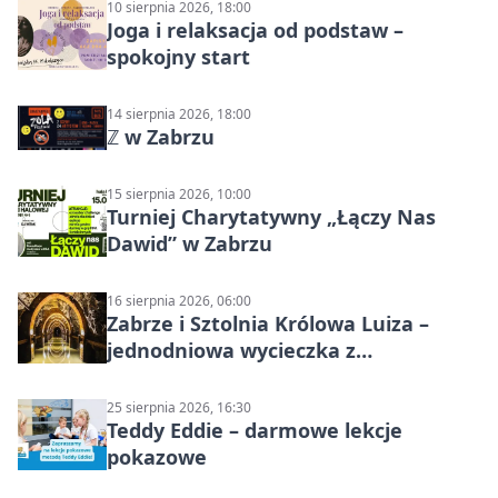
10 sierpnia 2026, 18:00
Joga i relaksacja od podstaw –
spokojny start
14 sierpnia 2026, 18:00
ℤ w Zabrzu
15 sierpnia 2026, 10:00
Turniej Charytatywny „Łączy Nas
Dawid” w Zabrzu
16 sierpnia 2026, 06:00
Zabrze i Sztolnia Królowa Luiza –
jednodniowa wycieczka z
podziemnym spływem i zwiedzaniem
miasta
25 sierpnia 2026, 16:30
Teddy Eddie – darmowe lekcje
pokazowe