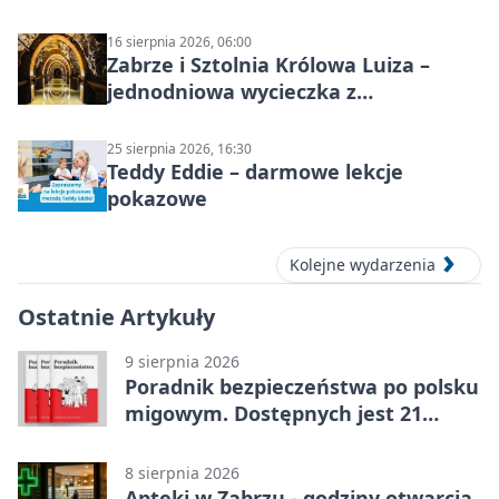
16 sierpnia 2026, 06:00
Zabrze i Sztolnia Królowa Luiza –
jednodniowa wycieczka z
podziemnym spływem i zwiedzaniem
miasta
25 sierpnia 2026, 16:30
Teddy Eddie – darmowe lekcje
pokazowe
Kolejne wydarzenia
Ostatnie Artykuły
9 sierpnia 2026
Poradnik bezpieczeństwa po polsku
migowym. Dostępnych jest 21
filmów
8 sierpnia 2026
Apteki w Zabrzu - godziny otwarcia,