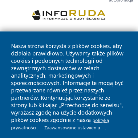
autopromocja
Nasza strona korzysta z plików cookies, aby
działała prawidłowo. Używamy także plików
cookies i podobnych technologii od
zewnętrznych dostawców w celach
Copyright © 2026 wrotazabrza.pl Wszystkie prawa
analitycznych, marketingowych i
zastrzeżone.
społecznościowych. Informacje te mogą być
przetwarzane również przez naszych
partnerów. Kontynuując korzystanie ze
Polityka
Polityka
News
Autorzy
strony lub klikając „Przechodzę do serwisu",
Prywatności
Cookies
wyrażasz zgodę na użycie dodatkowych
plików cookies zgodnie z naszą
polityką
.
.
prywatności
Zaawansowane ustawienia