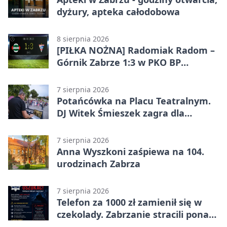
dyżury, apteka całodobowa
8 sierpnia 2026
[PIŁKA NOŻNA] Radomiak Radom –
Górnik Zabrze 1:3 w PKO BP
Ekstraklasie – debiut Peter
Federico dał zabrzanom zwycięstwo
7 sierpnia 2026
Potańcówka na Placu Teatralnym.
DJ Witek Śmieszek zagra dla
wszystkich
7 sierpnia 2026
Anna Wyszkoni zaśpiewa na 104.
urodzinach Zabrza
7 sierpnia 2026
Telefon za 1000 zł zamienił się w
czekolady. Zabrzanie stracili ponad
22 tysiące