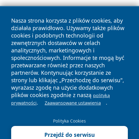
Nasza strona korzysta z plików cookies, aby
działała prawidłowo. Używamy także plików
cookies i podobnych technologii od
zewnętrznych dostawców w celach
Copyright © 2026 wrotazabrza.pl Wszystkie prawa
analitycznych, marketingowych i
zastrzeżone.
społecznościowych. Informacje te mogą być
przetwarzane również przez naszych
partnerów. Kontynuując korzystanie ze
Polityka
Polityka
News
Autorzy
strony lub klikając „Przechodzę do serwisu",
Prywatności
Cookies
wyrażasz zgodę na użycie dodatkowych
plików cookies zgodnie z naszą
polityką
.
.
prywatności
Zaawansowane ustawienia
Polityka Cookies
Przejdź do serwisu