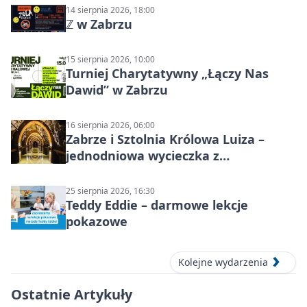
14 sierpnia 2026, 18:00
ℤ w Zabrzu
15 sierpnia 2026, 10:00
Turniej Charytatywny „Łączy Nas
Dawid” w Zabrzu
16 sierpnia 2026, 06:00
Zabrze i Sztolnia Królowa Luiza –
jednodniowa wycieczka z
podziemnym spływem i zwiedzaniem
miasta
25 sierpnia 2026, 16:30
Teddy Eddie – darmowe lekcje
pokazowe
Kolejne wydarzenia
Ostatnie Artykuły