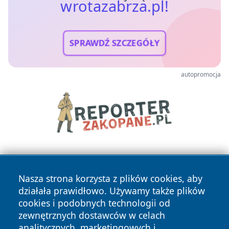
wrotazabrza.pl!
SPRAWDŹ SZCZEGÓŁY
autopromocja
Nasza strona korzysta z plików cookies, aby
działała prawidłowo. Używamy także plików
cookies i podobnych technologii od
zewnętrznych dostawców w celach
Copyright © 2026 wrotazabrza.pl Wszystkie prawa
analitycznych, marketingowych i
zastrzeżone.