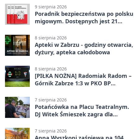
9 sierpnia 2026
Poradnik bezpieczeństwa po polsku
migowym. Dostępnych jest 21
filmów
8 sierpnia 2026
Apteki w Zabrzu - godziny otwarcia,
dyżury, apteka całodobowa
8 sierpnia 2026
[PIŁKA NOŻNA] Radomiak Radom –
Górnik Zabrze 1:3 w PKO BP
Ekstraklasie – debiut Peter
Federico dał zabrzanom zwycięstwo
7 sierpnia 2026
Potańcówka na Placu Teatralnym.
DJ Witek Śmieszek zagra dla
wszystkich
7 sierpnia 2026
Anna Wyszkoni zaśpiewa na 104.