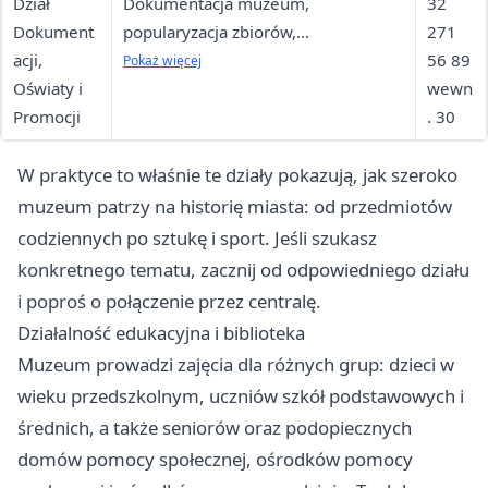
Dział
Dokumentacja muzeum,
32
Dokument
popularyzacja zbiorów,
271
acji,
oprowadzanie, spotkania i biblioteka
56 89
Pokaż więcej
Oświaty i
wewn
Promocji
. 30
W praktyce to właśnie te działy pokazują, jak szeroko
muzeum patrzy na historię miasta: od przedmiotów
codziennych po sztukę i sport. Jeśli szukasz
konkretnego tematu, zacznij od odpowiedniego działu
i poproś o połączenie przez centralę.
Działalność edukacyjna i biblioteka
Muzeum prowadzi zajęcia dla różnych grup: dzieci w
wieku przedszkolnym, uczniów szkół podstawowych i
średnich, a także seniorów oraz podopiecznych
domów pomocy społecznej, ośrodków pomocy