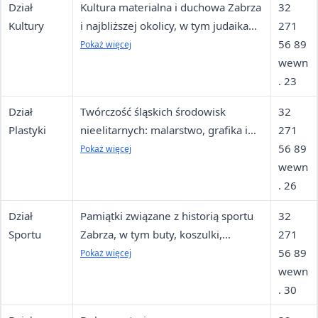
Dział
Kultura materialna i duchowa Zabrza
32
Kultury
i najbliższej okolicy, w tym judaika
271
oraz stara fotografia portretowa
56 89
Pokaż więcej
wewn
. 23
Dział
Twórczość śląskich środowisk
32
Plastyki
nieelitarnych: malarstwo, grafika i
271
rzeźba, zwłaszcza w węglu
56 89
Pokaż więcej
wewn
. 26
Dział
Pamiątki związane z historią sportu
32
Sportu
Zabrza, w tym buty, koszulki,
271
proporczyki, rękawice bokserskie,
56 89
Pokaż więcej
bilety i zdjęcia
wewn
. 30