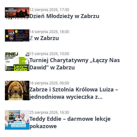
12 sierpnia 2026, 17:30
Dzień Młodzieży w Zabrzu
14 sierpnia 2026, 18:00
ℤ w Zabrzu
15 sierpnia 2026, 10:00
Turniej Charytatywny „Łączy Nas
Dawid” w Zabrzu
16 sierpnia 2026, 06:00
Zabrze i Sztolnia Królowa Luiza –
jednodniowa wycieczka z
podziemnym spływem i zwiedzaniem
miasta
25 sierpnia 2026, 16:30
Teddy Eddie – darmowe lekcje
pokazowe