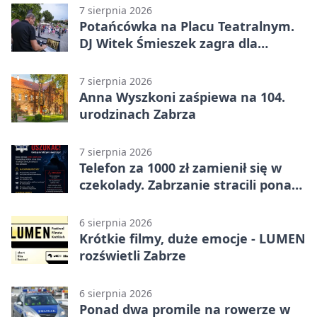
Federico dał zabrzanom zwycięstwo
7 sierpnia 2026
Potańcówka na Placu Teatralnym.
DJ Witek Śmieszek zagra dla
wszystkich
7 sierpnia 2026
Anna Wyszkoni zaśpiewa na 104.
urodzinach Zabrza
7 sierpnia 2026
Telefon za 1000 zł zamienił się w
czekolady. Zabrzanie stracili ponad
22 tysiące
6 sierpnia 2026
Krótkie filmy, duże emocje - LUMEN
rozświetli Zabrze
6 sierpnia 2026
Ponad dwa promile na rowerze w