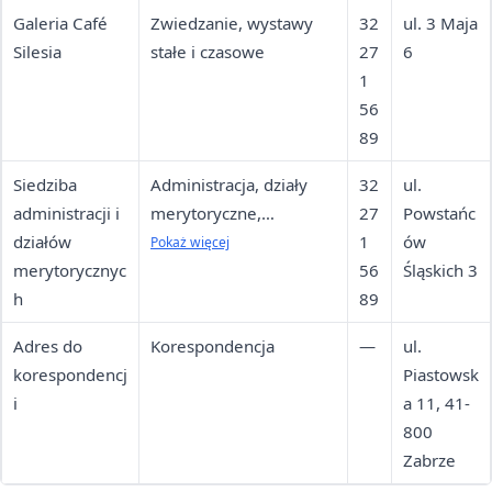
Galeria Café
Zwiedzanie, wystawy
32
ul. 3 Maja
Silesia
stałe i czasowe
27
6
1
56
89
Siedziba
Administracja, działy
32
ul.
administracji i
merytoryczne,
27
Powstańc
działów
magazyny zbiorów, sala
1
ów
Pokaż więcej
merytorycznyc
ekspozycyjna
56
Śląskich 3
h
89
Adres do
Korespondencja
—
ul.
korespondencj
Piastowsk
i
a 11, 41-
800
Zabrze