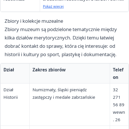
w.
Pokaż więcej
Zbiory i kolekcje muzealne
Zbiory muzeum są podzielone tematycznie między
kilka działów merytorycznych. Dzięki temu łatwiej
dobrać kontakt do sprawy, która cię interesuje: od
historii i kultury po sport, plastykę i dokumentację.
Dział
Zakres zbiorów
Telef
on
Dział
Numizmaty, śląski pieniądz
32
Historii
zastępczy i medale zabrzańskie
271
56 89
wewn
. 26