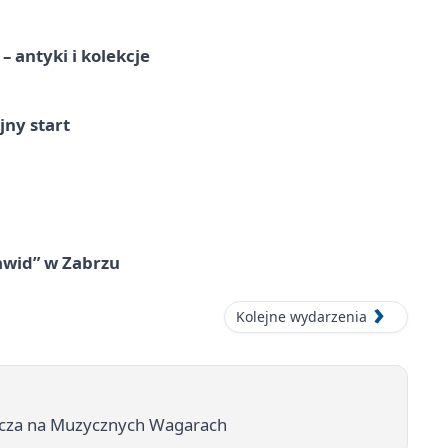
 antyki i kolekcje
jny start
awid” w Zabrzu
Kolejne wydarzenia
icza na Muzycznych Wagarach