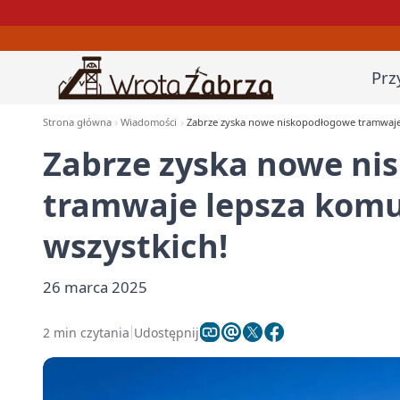
Prz
Strona główna
Wiadomości
Zabrze zyska nowe niskopodłogowe tramwaje 
Zabrze zyska nowe ni
tramwaje lepsza komu
wszystkich!
26 marca 2025
2 min czytania
Udostępnij