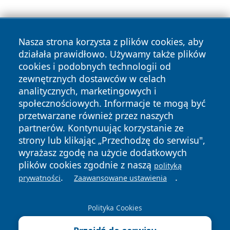
Nasza strona korzysta z plików cookies, aby
działała prawidłowo. Używamy także plików
cookies i podobnych technologii od
zewnętrznych dostawców w celach
Copyright © 2026 wrotazabrza.pl Wszystkie prawa
analitycznych, marketingowych i
zastrzeżone.
społecznościowych. Informacje te mogą być
przetwarzane również przez naszych
partnerów. Kontynuując korzystanie ze
Polityka
Polityka
News
Autorzy
strony lub klikając „Przechodzę do serwisu",
Prywatności
Cookies
wyrażasz zgodę na użycie dodatkowych
plików cookies zgodnie z naszą
polityką
.
.
prywatności
Zaawansowane ustawienia
Polityka Cookies