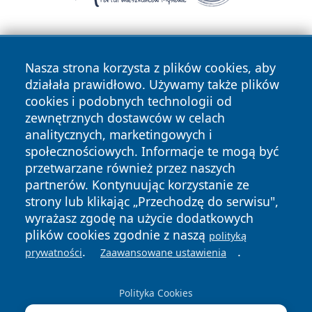
Nasza strona korzysta z plików cookies, aby
działała prawidłowo. Używamy także plików
cookies i podobnych technologii od
zewnętrznych dostawców w celach
Copyright © 2026 wrotazabrza.pl Wszystkie prawa
analitycznych, marketingowych i
zastrzeżone.
społecznościowych. Informacje te mogą być
przetwarzane również przez naszych
partnerów. Kontynuując korzystanie ze
Polityka
Polityka
News
Autorzy
strony lub klikając „Przechodzę do serwisu",
Prywatności
Cookies
wyrażasz zgodę na użycie dodatkowych
plików cookies zgodnie z naszą
polityką
.
.
prywatności
Zaawansowane ustawienia
Polityka Cookies