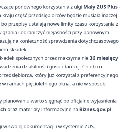
czące ponownego korzystania z ulgi
Mały ZUS Plus
-
 kraju część przedsiębiorców będzie musiała inaczej
o przepisy ustalają nowe limity czasu korzystania z
ązania i ograniczyć niejasności przy ponownym
kazują na konieczność sprawdzenia dotychczasowego
iem składek.
składek społecznych przez maksymalnie
36 miesięcy
adzenia działalności gospodarczej. Chodzi o
przedsiębiorca, który już korzystał z preferencyjnego
e w ramach pięcioletniego okna, a nie w sposób
y planowaniu warto sięgnąć po oficjalne wyjaśnienia
ych
oraz materiały informacyjne na
Biznes.gov.pl
.
i w swojej dokumentacji i w systemie ZUS,