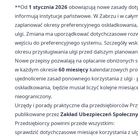
**Od
1 stycznia 2026
obowiązują nowe zasady doty
informują instytucje państwowe. W Zabrzu i w całym
zaplanować okresy preferencyjnego oskładkowania, b
ulgi. Zmiana ma uporządkować dotychczasowe rozwi
wejściu do preferencyjnego systemu. Szczegóły ws
okresu przysługiwania ulgi przed dalszym planowan
Nowe przepisy pozwalają na opłacanie obniżonych 
w każdym okresie
60 miesięcy
kalendarzowych prow
ujednolicenie zasad ponownego korzystania z ulgi - 
oskładkowania, będzie musiał liczyć kolejne miesiąc
nieograniczony.
Urzędy i porady praktyczne dla przedsiębiorców Prz
publikowane przez
Zakład Ubezpieczeń Społeczn
Przedsiębiorcy powinni przede wszystkim:
sprawdzić dotychczasowe miesiące korzystania z ulg