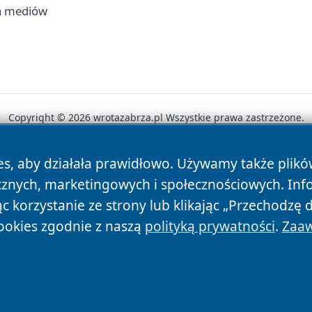
ia mediów
Copyright © 2026 wrotazabrza.pl Wszystkie prawa zastrzeżone.
es, aby działała prawidłowo. Używamy także plik
News
Autorzy
Polityka Prywatności
Polityka Cookie
cznych, marketingowych i społecznościowych. Inf
 korzystanie ze strony lub klikając „Przechodzę 
ookies zgodnie z naszą
polityką prywatności
.
Zaaw