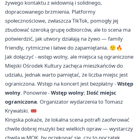
żywego kontaktu z widownią i solidnego,
dopracowanego brzmienia. Platformy
społecznościowe, zwłaszcza TikTok, pomogły jej
zbudować szeroką grupę odbiorców, ale to scena ma
potwierdzić, jak utwory działają na żywo — family
friendly, rytmiczne i łatwe do zapamiętania. 🙂🔥
Jak dołączyć - wstęp wolny, ale miejsca są ograniczone
Miejski Ośrodek Kultury zachęca mieszkańców do
udziału, jednak warto pamiętać, że liczba miejsc jest
ograniczona. Wstęp na koncert jest bezpłatny -
Wstęp
wolny
. Ponownie -
Wstęp wolny
;
Ilość miejsc
ograniczona
. Organizator wydarzenia to Tomasz
Krywalski. 🎟️
Kingska pokaże, że lokalna scena potrafi zaoferować
chwile dobrej muzyki bez wielkich opraw — wystarczy
chwila w MOK, by przekonać się, czy to początek