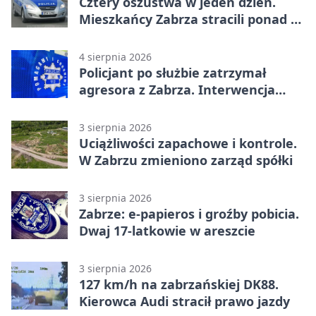
Cztery oszustwa w jeden dzień.
Mieszkańcy Zabrza stracili ponad 6
tys. zł
4 sierpnia 2026
Policjant po służbie zatrzymał
agresora z Zabrza. Interwencja
zakończyła się aresztem
3 sierpnia 2026
Uciążliwości zapachowe i kontrole.
W Zabrzu zmieniono zarząd spółki
3 sierpnia 2026
Zabrze: e-papieros i groźby pobicia.
Dwaj 17-latkowie w areszcie
3 sierpnia 2026
127 km/h na zabrzańskiej DK88.
Kierowca Audi stracił prawo jazdy