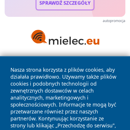
SPRAWDŹ SZCZEGÓŁY
autopromocja
Nasza strona korzysta z plików cookies, aby
działała prawidłowo. Używamy także plików
cookies i podobnych technologii od
zewnętrznych dostawców w celach
Copyright © 2026 wrotazabrza.pl Wszystkie prawa
analitycznych, marketingowych i
zastrzeżone.
społecznościowych. Informacje te mogą być
przetwarzane również przez naszych
partnerów. Kontynuując korzystanie ze
Polityka
Polityka
News
Autorzy
strony lub klikając „Przechodzę do serwisu",
Prywatności
Cookies