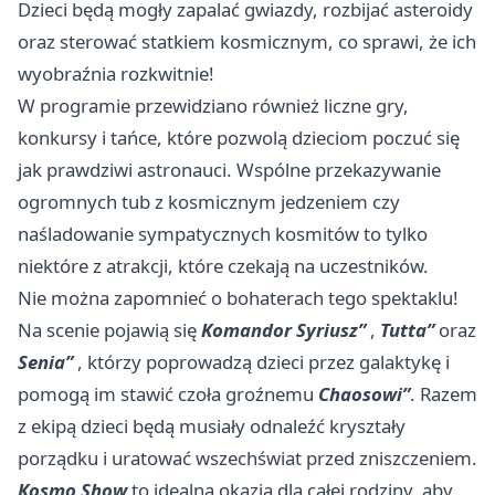
Dzieci będą mogły zapalać gwiazdy, rozbijać asteroidy
oraz sterować statkiem kosmicznym, co sprawi, że ich
wyobraźnia rozkwitnie!
W programie przewidziano również liczne gry,
konkursy i tańce, które pozwolą dzieciom poczuć się
jak prawdziwi astronauci. Wspólne przekazywanie
ogromnych tub z kosmicznym jedzeniem czy
naśladowanie sympatycznych kosmitów to tylko
niektóre z atrakcji, które czekają na uczestników.
Nie można zapomnieć o bohaterach tego spektaklu!
Na scenie pojawią się
Komandor Syriusz”
,
Tutta”
oraz
Senia”
, którzy poprowadzą dzieci przez galaktykę i
pomogą im stawić czoła groźnemu
Chaosowi”
. Razem
z ekipą dzieci będą musiały odnaleźć kryształy
porządku i uratować wszechświat przed zniszczeniem.
Kosmo Show
to idealna okazja dla całej rodziny, aby