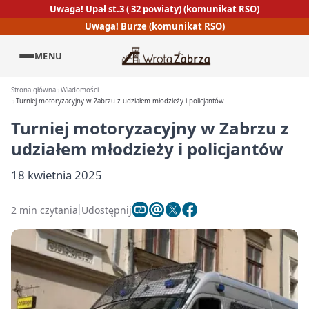
Uwaga! Upał st.3 ( 32 powiaty) (komunikat RSO)
Uwaga! Burze (komunikat RSO)
MENU
Strona główna
Wiadomości
Turniej motoryzacyjny w Zabrzu z udziałem młodzieży i policjantów
Turniej motoryzacyjny w Zabrzu z
udziałem młodzieży i policjantów
18 kwietnia 2025
2 min czytania
Udostępnij