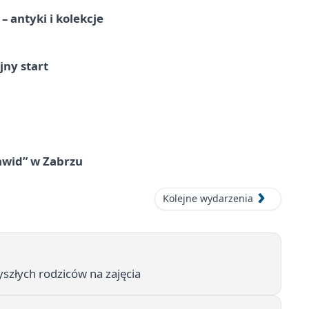
 antyki i kolekcje
jny start
awid” w Zabrzu
Kolejne wydarzenia
szłych rodziców na zajęcia