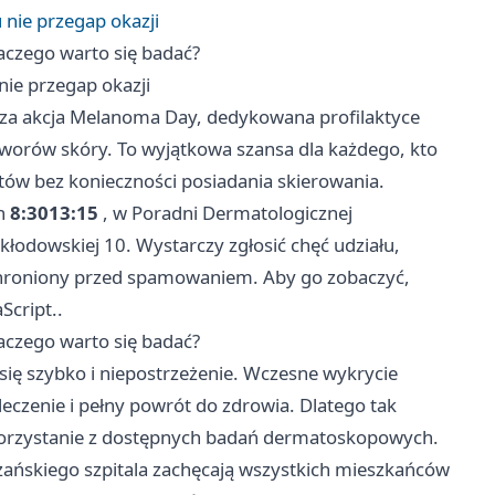
nie przegap okazji
aczego warto się badać?
ie przegap okazji
sza akcja Melanoma Day, dedykowana profilaktyce
worów skóry. To wyjątkowa szansa dla każdego, kto
tów bez konieczności posiadania skierowania.
h
8:3013:15
, w Poradni Dermatologicznej
Skłodowskiej 10. Wystarczy zgłosić chęć udziału,
 chroniony przed spamowaniem. Aby go zobaczyć,
Script..
aczego warto się badać?
się szybko i niepostrzeżenie. Wczesne wykrycie
czenie i pełny powrót do zdrowia. Dlatego tak
korzystanie z dostępnych badań dermatoskopowych.
rzańskiego szpitala zachęcają wszystkich mieszkańców