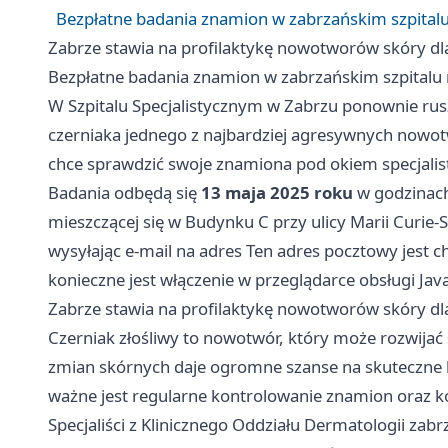
Bezpłatne badania znamion w zabrzańskim szpitalu 
Zabrze
stawia na profilaktykę nowotworów skóry dl
Bezpłatne badania znamion w zabrzańskim szpitalu n
W Szpitalu Specjalistycznym w Zabrzu ponownie ru
czerniaka jednego z najbardziej agresywnych nowot
chce sprawdzić swoje znamiona pod okiem specjalis
Badania odbędą się
13 maja 2025 roku
w godzinac
mieszczącej się w Budynku C przy ulicy Marii Curie-
wysyłając e-mail na adres Ten adres pocztowy jest
konieczne jest włączenie w przeglądarce obsługi Java
Zabrze
stawia na profilaktykę nowotworów skóry dl
Czerniak złośliwy to nowotwór, który może rozwijać 
zmian skórnych daje ogromne szanse na skuteczne le
ważne jest regularne kontrolowanie znamion oraz 
Specjaliści z Klinicznego Oddziału Dermatologii zab