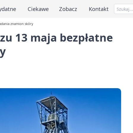
ydatne
Ciekawe
Zobacz
Kontakt
adania znamion skóry
u 13 maja bezpłatne
y