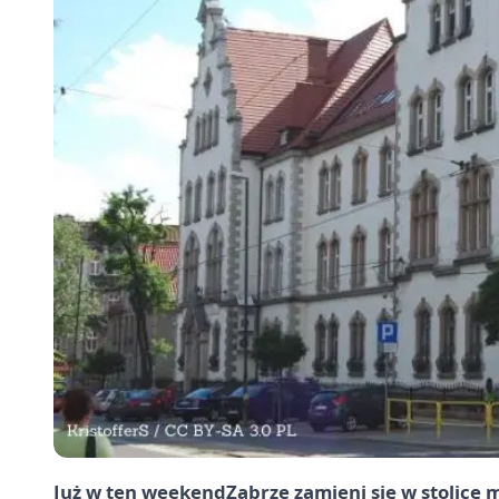
Już w ten weekend
Zabrze
zamieni się w stolicę 