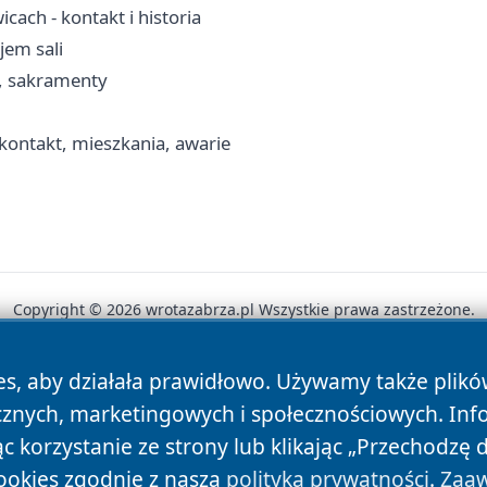
ach - kontakt i historia
jem sali
a, sakramenty
ontakt, mieszkania, awarie
Copyright © 2026 wrotazabrza.pl Wszystkie prawa zastrzeżone.
es, aby działała prawidłowo. Używamy także plik
News
Autorzy
Polityka Prywatności
Polityka Cookie
cznych, marketingowych i społecznościowych. Inf
 korzystanie ze strony lub klikając „Przechodzę 
ookies zgodnie z naszą
polityką prywatności
.
Zaaw