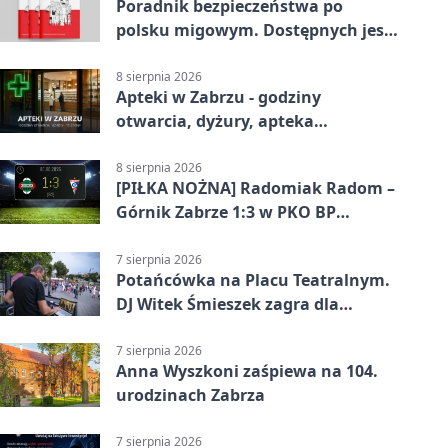
Poradnik bezpieczeństwa po
polsku migowym. Dostępnych jest
21 filmów
8 sierpnia 2026
Apteki w Zabrzu - godziny
otwarcia, dyżury, apteka
całodobowa
8 sierpnia 2026
[PIŁKA NOŻNA] Radomiak Radom –
Górnik Zabrze 1:3 w PKO BP
Ekstraklasie – debiut Peter Federico
dał zabrzanom zwycięstwo
7 sierpnia 2026
Potańcówka na Placu Teatralnym.
DJ Witek Śmieszek zagra dla
wszystkich
7 sierpnia 2026
Anna Wyszkoni zaśpiewa na 104.
urodzinach Zabrza
7 sierpnia 2026