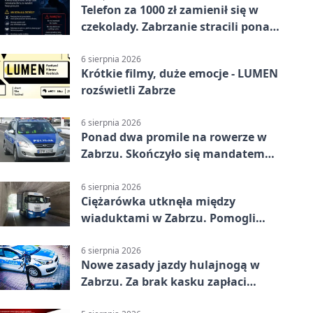
Telefon za 1000 zł zamienił się w
czekolady. Zabrzanie stracili ponad
22 tysiące
6 sierpnia 2026
Krótkie filmy, duże emocje - LUMEN
rozświetli Zabrze
6 sierpnia 2026
Ponad dwa promile na rowerze w
Zabrzu. Skończyło się mandatem
2500 zł
6 sierpnia 2026
Ciężarówka utknęła między
wiaduktami w Zabrzu. Pomogli
policjanci
6 sierpnia 2026
Nowe zasady jazdy hulajnogą w
Zabrzu. Za brak kasku zapłaci
rodzic