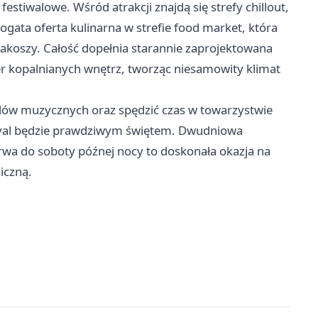
stiwalowe. Wśród atrakcji znajdą się strefy chillout,
ata oferta kulinarna w strefie food market, która
akoszy. Całość dopełnia starannie zaprojektowana
er kopalnianych wnętrz, tworząc niesamowity klimat
ndów muzycznych oraz spędzić czas w towarzystwie
ival będzie prawdziwym świętem. Dwudniowa
trwa do soboty późnej nocy to doskonała okazja na
iczną.