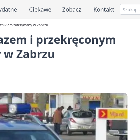
ydatne
Ciekawe
Zobacz
Kontakt
cznikiem zatrzymany w Zabrzu
azem i przekręconym
y w Zabrzu