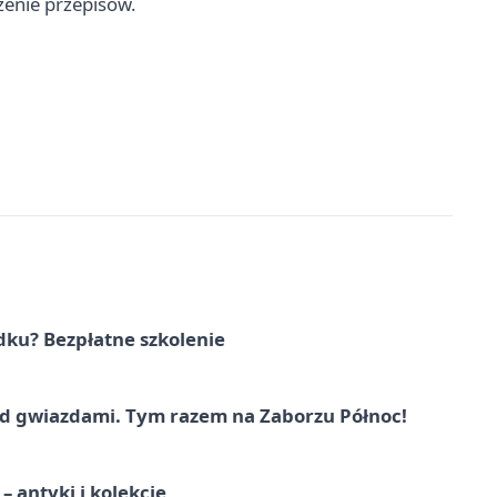
zenie przepisów.
dku? Bezpłatne szkolenie
 gwiazdami. Tym razem na Zaborzu Północ!
 antyki i kolekcje