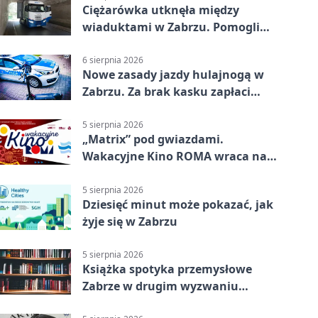
Ciężarówka utknęła między
wiaduktami w Zabrzu. Pomogli
policjanci
6 sierpnia 2026
Nowe zasady jazdy hulajnogą w
Zabrzu. Za brak kasku zapłaci
rodzic
5 sierpnia 2026
„Matrix” pod gwiazdami.
Wakacyjne Kino ROMA wraca na
Zaborze Północ
5 sierpnia 2026
Dziesięć minut może pokazać, jak
żyje się w Zabrzu
5 sierpnia 2026
Książka spotyka przemysłowe
Zabrze w drugim wyzwaniu
czytelniczym