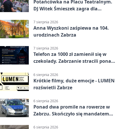
Potańcówka na Placu Teatralnym.
DJ Witek Śmieszek zagra dla
wszystkich
7 sierpnia 2026
Anna Wyszkoni zaśpiewa na 104.
urodzinach Zabrza
7 sierpnia 2026
Telefon za 1000 zł zamienił się w
czekolady. Zabrzanie stracili ponad
22 tysiące
6 sierpnia 2026
Krótkie filmy, duże emocje - LUMEN
rozświetli Zabrze
6 sierpnia 2026
Ponad dwa promile na rowerze w
Zabrzu. Skończyło się mandatem
2500 zł
6 sierpnia 2026