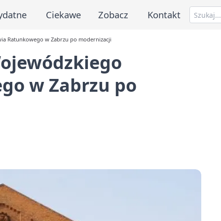
ydatne
Ciekawe
Zobacz
Kontakt
ia Ratunkowego w Zabrzu po modernizacji
Wojewódzkiego
go w Zabrzu po