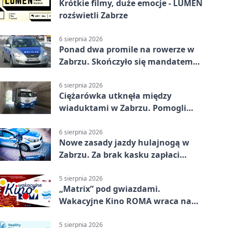
Krótkie filmy, duże emocje - LUMEN
rozświetli Zabrze
6 sierpnia 2026
Ponad dwa promile na rowerze w
Zabrzu. Skończyło się mandatem
2500 zł
6 sierpnia 2026
Ciężarówka utknęła między
wiaduktami w Zabrzu. Pomogli
policjanci
6 sierpnia 2026
Nowe zasady jazdy hulajnogą w
Zabrzu. Za brak kasku zapłaci
rodzic
5 sierpnia 2026
„Matrix” pod gwiazdami.
Wakacyjne Kino ROMA wraca na
Zaborze Północ
5 sierpnia 2026