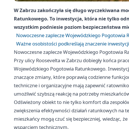
W Zabrzu zakończyła się długo wyczekiwana mo
Ratunkowego. To inwestycja, która nie tylko od
wszystkim podniesie poziom bezpieczeństwa mi
Nowoczesne zaplecze Wojewódzkiego Pogotowia R
Ważne osobistości podkreślają znaczenie inwestycji
Nowoczesne zaplecze Wojewódzkiego Pogotowia Ra
Przy ulicy Roosevelta w Zabrzu dobiegły końca pra
Wojewódzkiego Pogotowia Ratunkowego. Inwestycja o
znaczące zmiany, które poprawią codzienne funkcj
techniczne i organizacyjne mają zapewnić ratowni
umożliwić szybszą reakcję na potrzeby mieszkańców 
Odświeżony obiekt to nie tylko komfort dla zespołów
zwiększenia efektywności działań ratunkowych na t
mieszkańcy mogą czuć się bezpieczniej, wiedząc, ż
wsparciem technicznym.