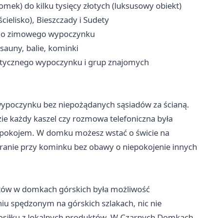
mek) do kilku tysięcy złotych (luksusowy obiekt)
cielisko), Bieszczady i Sudety
e do zimowego wypoczynku
sauny, balie, kominki
antycznego wypoczynku i grup znajomych
wypoczynku bez niepożądanych sąsiadów za ścianą.
ie każdy kaszel czy rozmowa telefoniczna była
i spokojem. W domku możesz wstać o świcie na
granie przy kominku bez obawy o niepokojenie innych
tów w domkach górskich była możliwość
iu spędzonym na górskich szlakach, nic nie
osiłku z lokalnych produktów. W Czarnych Domkach