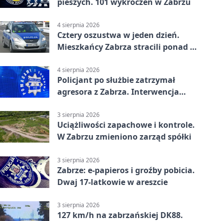
pieszych. 101 wykroczeń w Zabrzu
4 sierpnia 2026
Cztery oszustwa w jeden dzień.
Mieszkańcy Zabrza stracili ponad 6
tys. zł
4 sierpnia 2026
Policjant po służbie zatrzymał
agresora z Zabrza. Interwencja
zakończyła się aresztem
3 sierpnia 2026
Uciążliwości zapachowe i kontrole.
W Zabrzu zmieniono zarząd spółki
3 sierpnia 2026
Zabrze: e-papieros i groźby pobicia.
Dwaj 17-latkowie w areszcie
3 sierpnia 2026
127 km/h na zabrzańskiej DK88.