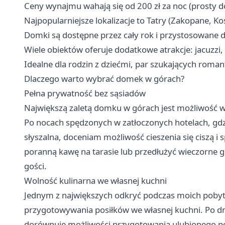
Ceny wynajmu wahają się od 200 zł za noc (prosty do
Najpopularniejsze lokalizacje to Tatry (Zakopane, Koś
Domki są dostępne przez cały rok i przystosowan
Wiele obiektów oferuje dodatkowe atrakcje: jacuzzi, 
Idealne dla rodzin z dziećmi, par szukających rom
Dlaczego warto wybrać domek w górach?
Pełna prywatność bez sąsiadów
Największą zaletą domku w górach jest możliwość 
Po nocach spędzonych w zatłoczonych hotelach, gdz
słyszalna, doceniam możliwość cieszenia się ciszą 
poranną kawę na tarasie lub przedłużyć wieczorne 
gości.
Wolność kulinarna we własnej kuchni
Jednym z największych odkryć podczas moich poby
przygotowywania posiłków we własnej kuchni. Po dn
dorównuje możliwości przygotowania ulubionego p