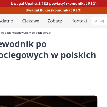
Uwaga! Upał st.3 ( 32 powiaty) (komunikat RSO)
Uwaga! Burze (komunikat RSO)
ydatne
Ciekawe
Zobacz
Kontakt
 opcjach noclegowych w polskich górach
ewodnik po
noclegowych w polskich