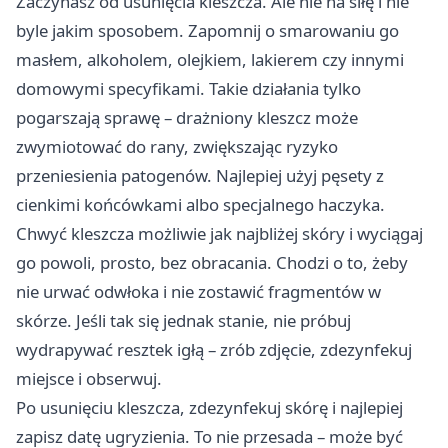
Zaczynasz od usunięcia kleszcza. Ale nie na siłę i nie
byle jakim sposobem. Zapomnij o smarowaniu go
masłem, alkoholem, olejkiem, lakierem czy innymi
domowymi specyfikami. Takie działania tylko
pogarszają sprawę – drażniony kleszcz może
zwymiotować do rany, zwiększając ryzyko
przeniesienia patogenów. Najlepiej użyj pęsety z
cienkimi końcówkami albo specjalnego haczyka.
Chwyć kleszcza możliwie jak najbliżej skóry i wyciągaj
go powoli, prosto, bez obracania. Chodzi o to, żeby
nie urwać odwłoka i nie zostawić fragmentów w
skórze. Jeśli tak się jednak stanie, nie próbuj
wydrapywać resztek igłą – zrób zdjęcie, zdezynfekuj
miejsce i obserwuj.
Po usunięciu kleszcza, zdezynfekuj skórę i najlepiej
zapisz datę ugryzienia. To nie przesada – może być