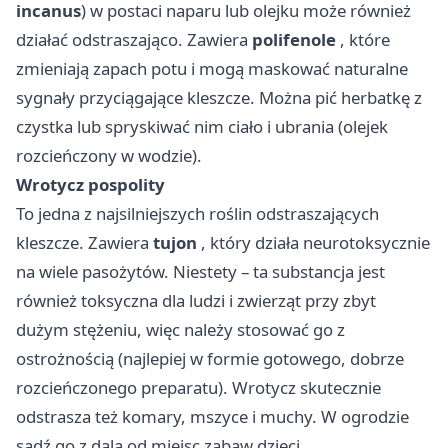
incanus
) w postaci naparu lub olejku może również
działać odstraszająco. Zawiera
polifenole
, które
zmieniają zapach potu i mogą maskować naturalne
sygnały przyciągające kleszcze. Można pić herbatkę z
czystka lub spryskiwać nim ciało i ubrania (olejek
rozcieńczony w wodzie).
Wrotycz pospolity
To jedna z najsilniejszych roślin odstraszających
kleszcze. Zawiera
tujon
, który działa neurotoksycznie
na wiele pasożytów. Niestety – ta substancja jest
również toksyczna dla ludzi i zwierząt przy zbyt
dużym stężeniu, więc należy stosować go z
ostrożnością (najlepiej w formie gotowego, dobrze
rozcieńczonego preparatu). Wrotycz skutecznie
odstrasza też komary, mszyce i muchy. W ogrodzie
sadź go z dala od miejsc zabaw dzieci.