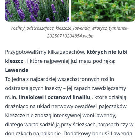
rosliny_odstraszajace_kleszcze_lawenda_wrotycz_tymianek-
20250710204854.webp
Przygotowaliśmy kilka zapachów,
których nie lubi
kleszcz
, i które najpewniej już masz pod ręką:
Lawenda
To jedna z najbardziej wszechstronnych roślin
odstraszających insekty – jej zapach zawdzięczamy
m.in.
linalolowi
i
octanowi linalilu
, które działają
drażniąco na układ nerwowy owadów i pajęczaków.
Kleszcze nie znoszą intensywnej woni lawendy,
dlatego warto sadzić ją przy ścieżkach, tarasach czy w
doniczkach na balkonie. Dodatkowy bonus? Lawenda