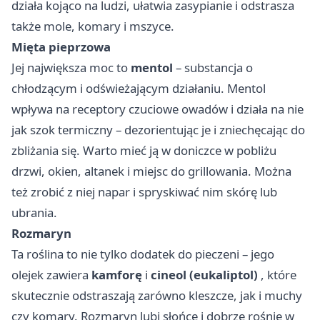
działa kojąco na ludzi, ułatwia zasypianie i odstrasza
także mole, komary i mszyce.
Mięta pieprzowa
Jej największa moc to
mentol
– substancja o
chłodzącym i odświeżającym działaniu. Mentol
wpływa na receptory czuciowe owadów i działa na nie
jak szok termiczny – dezorientując je i zniechęcając do
zbliżania się. Warto mieć ją w doniczce w pobliżu
drzwi, okien, altanek i miejsc do grillowania. Można
też zrobić z niej napar i spryskiwać nim skórę lub
ubrania.
Rozmaryn
Ta roślina to nie tylko dodatek do pieczeni – jego
olejek zawiera
kamforę
i
cineol (eukaliptol)
, które
skutecznie odstraszają zarówno kleszcze, jak i muchy
czy komary. Rozmaryn lubi słońce i dobrze rośnie w