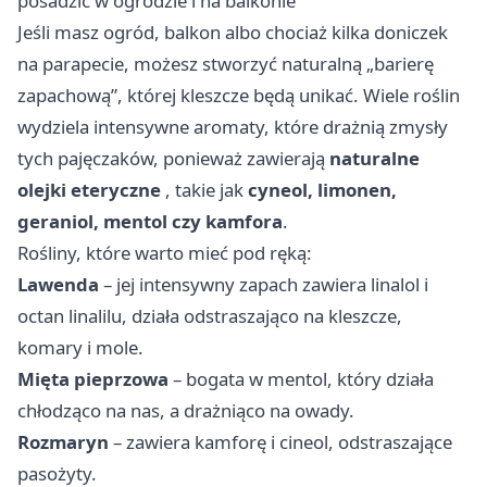
posadzić w ogrodzie i na balkonie
Jeśli masz ogród, balkon albo chociaż kilka doniczek
na parapecie, możesz stworzyć naturalną „barierę
zapachową”, której kleszcze będą unikać. Wiele roślin
wydziela intensywne aromaty, które drażnią zmysły
tych pajęczaków, ponieważ zawierają
naturalne
olejki eteryczne
, takie jak
cyneol, limonen,
geraniol, mentol czy kamfora
.
Rośliny, które warto mieć pod ręką:
Lawenda
– jej intensywny zapach zawiera linalol i
octan linalilu, działa odstraszająco na kleszcze,
komary i mole.
Mięta pieprzowa
– bogata w mentol, który działa
chłodząco na nas, a drażniąco na owady.
Rozmaryn
– zawiera kamforę i cineol, odstraszające
pasożyty.