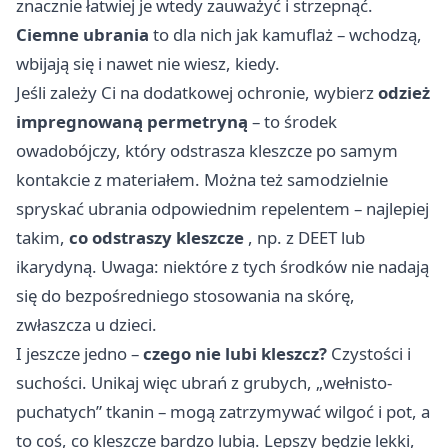
znacznie łatwiej je wtedy zauważyć i strzepnąć.
Ciemne ubrania
to dla nich jak kamuflaż – wchodzą,
wbijają się i nawet nie wiesz, kiedy.
Jeśli zależy Ci na dodatkowej ochronie, wybierz
odzież
impregnowaną permetryną
– to środek
owadobójczy, który odstrasza kleszcze po samym
kontakcie z materiałem. Można też samodzielnie
spryskać ubrania odpowiednim repelentem – najlepiej
takim,
co odstraszy kleszcze
, np. z DEET lub
ikarydyną. Uwaga: niektóre z tych środków nie nadają
się do bezpośredniego stosowania na skórę,
zwłaszcza u dzieci.
I jeszcze jedno –
czego nie lubi kleszcz?
Czystości i
suchości. Unikaj więc ubrań z grubych, „wełnisto-
puchatych” tkanin – mogą zatrzymywać wilgoć i pot, a
to coś, co kleszcze bardzo lubią. Lepszy będzie lekki,