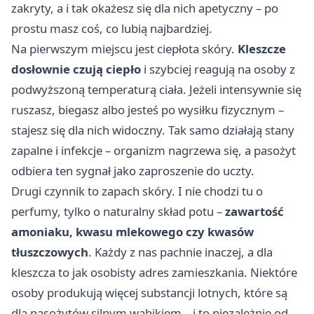
zakryty, a i tak okażesz się dla nich apetyczny – po
prostu masz coś, co lubią najbardziej.
Na pierwszym miejscu jest ciepłota skóry.
Kleszcze
dosłownie czują ciepło
i szybciej reagują na osoby z
podwyższoną temperaturą ciała. Jeżeli intensywnie się
ruszasz, biegasz albo jesteś po wysiłku fizycznym –
stajesz się dla nich widoczny. Tak samo działają stany
zapalne i infekcje – organizm nagrzewa się, a pasożyt
odbiera ten sygnał jako zaproszenie do uczty.
Drugi czynnik to zapach skóry. I nie chodzi tu o
perfumy, tylko o naturalny skład potu –
zawartość
amoniaku, kwasu mlekowego czy kwasów
tłuszczowych
. Każdy z nas pachnie inaczej, a dla
kleszcza to jak osobisty adres zamieszkania. Niektóre
osoby produkują więcej substancji lotnych, które są
dla pasożytów silnym wabikiem – i to niezależnie od