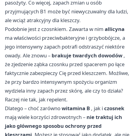
pasożyty. Co więcej, zapach zmian u osób
przyjmujących B1 może być niewyczuwalny dla ludzi,
ale wciąż atrakcyjny dla kleszczy.
Podobnie jest z czosnkiem. Zawarta w nim
allicyna
ma właściwości przeciwbakteryjne i grzybobójcze, a
jego intensywny zapach potrafi odstraszyć niektóre
owady. Ale znowu –
brakuje twardych dowodów
,
że zjedzenie ząbka czosnku przed spacerem po łące
faktycznie zabezpieczy Cię przed kleszczem. Możliwe,
że przy bardzo intensywnym spożyciu organizm
wydziela inny zapach przez skórę, ale czy to działa?
Raczej nie tak, jak repelent.
Dlatego – choć zarówno
witamina B
, jak i
czosnek
mają wiele korzyści zdrowotnych –
nie traktuj ich
jako głównego sposobu ochrony przed
kleszczami
. Możesz je stosować jako dodatek, ale nie