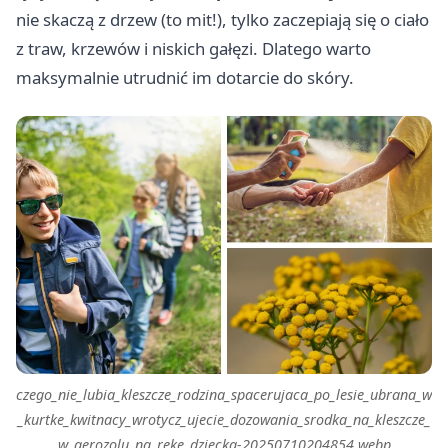
nie skaczą z drzew (to mit!), tylko zaczepiają się o ciało
z traw, krzewów i niskich gałęzi. Dlatego warto
maksymalnie utrudnić im dotarcie do skóry.
czego_nie_lubia_kleszcze_rodzina_spacerujaca_po_lesie_ubrana_w
_kurtke_kwitnacy_wrotycz_ujecie_dozowania_srodka_na_kleszcze_
w_aerozolu_na_reke_dziecka-20250710204854.webp