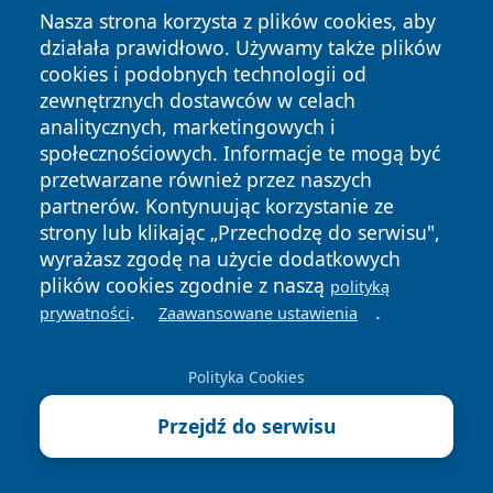
zwłaszcza w rejonach występowania chorób
Nasza strona korzysta z plików cookies, aby
odkleszczowych, takich jak borelioza czy kleszczowe
działała prawidłowo. Używamy także plików
zapalenie mózgu, oraz tropikalnych – przenoszonych
cookies i podobnych technologii od
zewnętrznych dostawców w celach
przez komary (denga, Zika, malaria).
analitycznych, marketingowych i
Z drugiej strony mamy naturalne środki – głównie
społecznościowych. Informacje te mogą być
oparte na olejkach eterycznych takich jak eukaliptus
przetwarzane również przez naszych
cytrynowy, lawenda, mięta pieprzowa, geranium czy
partnerów. Kontynuując korzystanie ze
cedr. Ich działanie opiera się również na maskowaniu
strony lub klikając „Przechodzę do serwisu",
wyrażasz zgodę na użycie dodatkowych
zapachu skóry, jednak trwałość jest znacznie krótsza.
plików cookies zgodnie z naszą
polityką
Większość naturalnych repelentów działa przez 20–60
.
.
prywatności
Zaawansowane ustawienia
minut, niektóre do dwóch godzin. Ekstrakt z
eukaliptusa cytrynowego (PMD) wykazuje zbliżoną
Polityka Cookies
skuteczność do DEET w badaniach klinicznych, ale
wymaga częstszej aplikacji. Naturalne formuły są
Przejdź do serwisu
lepiej tolerowane przez skórę, rzadziej powodują
reakcje alergiczne i są preferowane przez osoby z