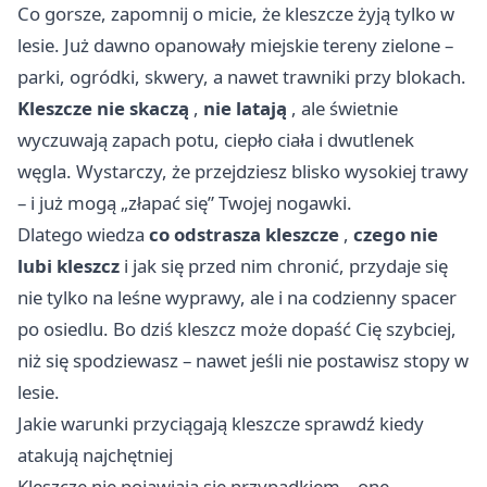
Co gorsze, zapomnij o micie, że kleszcze żyją tylko w
lesie. Już dawno opanowały miejskie tereny zielone –
parki, ogródki, skwery, a nawet trawniki przy blokach.
Kleszcze nie skaczą
,
nie latają
, ale świetnie
wyczuwają zapach potu, ciepło ciała i dwutlenek
węgla. Wystarczy, że przejdziesz blisko wysokiej trawy
– i już mogą „złapać się” Twojej nogawki.
Dlatego wiedza
co odstrasza kleszcze
,
czego nie
lubi kleszcz
i jak się przed nim chronić, przydaje się
nie tylko na leśne wyprawy, ale i na codzienny spacer
po osiedlu. Bo dziś kleszcz może dopaść Cię szybciej,
niż się spodziewasz – nawet jeśli nie postawisz stopy w
lesie.
Jakie warunki przyciągają kleszcze sprawdź kiedy
atakują najchętniej
Kleszcze nie pojawiają się przypadkiem – one