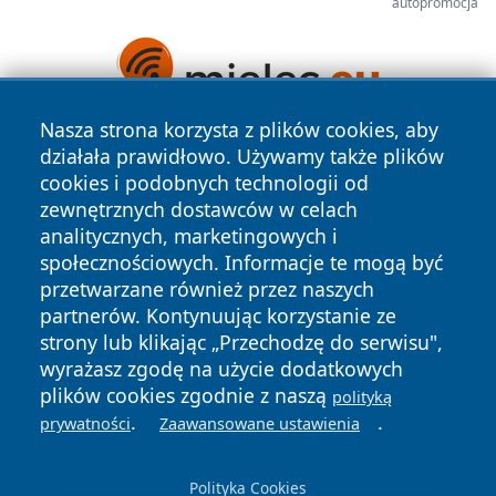
autopromocja
Nasza strona korzysta z plików cookies, aby
działała prawidłowo. Używamy także plików
cookies i podobnych technologii od
zewnętrznych dostawców w celach
analitycznych, marketingowych i
społecznościowych. Informacje te mogą być
Copyright © 2026 wrotazabrza.pl Wszystkie prawa
przetwarzane również przez naszych
zastrzeżone.
partnerów. Kontynuując korzystanie ze
strony lub klikając „Przechodzę do serwisu",
wyrażasz zgodę na użycie dodatkowych
Polityka
Polityka
News
Autorzy
plików cookies zgodnie z naszą
polityką
Prywatności
Cookies
.
.
prywatności
Zaawansowane ustawienia
Polityka Cookies