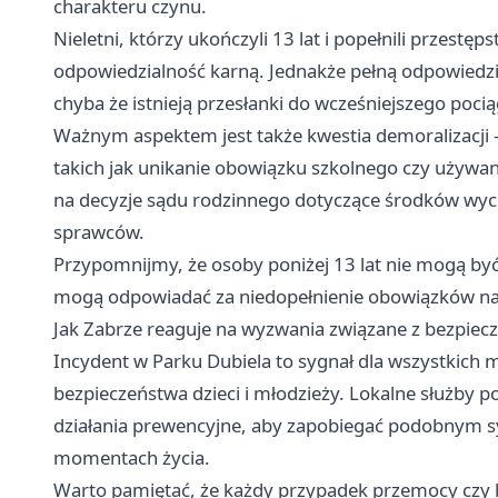
charakteru czynu.
Nieletni, którzy ukończyli 13 lat i popełnili przest
odpowiedzialność karną. Jednakże pełną odpowiedzia
chyba że istnieją przesłanki do wcześniejszego pocią
Ważnym aspektem jest także kwestia demoralizacji 
takich jak unikanie obowiązku szkolnego czy używan
na decyzje sądu rodzinnego dotyczące środków w
sprawców.
Przypomnijmy, że osoby poniżej 13 lat nie mogą być
mogą odpowiadać za niedopełnienie obowiązków na
Jak Zabrze reaguje na wyzwania związane z bezpie
Incydent w Parku Dubiela to sygnał dla wszystkich mi
bezpieczeństwa dzieci i młodzieży. Lokalne służby p
działania prewencyjne, aby zapobiegać podobnym s
momentach życia.
Warto pamiętać, że każdy przypadek przemocy czy 