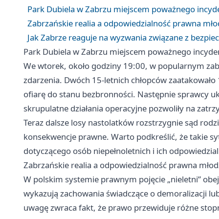
Park Dubiela w Zabrzu miejscem poważnego incyden
Zabrzańskie realia a odpowiedzialność prawna młod
Jak Zabrze reaguje na wyzwania związane z bezpi
Park Dubiela w Zabrzu miejscem poważnego incydent
We wtorek, około godziny 19:00, w popularnym zab
zdarzenia. Dwóch 15-letnich chłopców zaatakowało 
ofiarę do stanu bezbronności. Następnie sprawcy ukra
skrupulatne działania operacyjne pozwoliły na zatr
Teraz dalsze losy nastolatków rozstrzygnie sąd rodz
konsekwencje prawne. Warto podkreślić, że takie s
dotyczącego osób niepełnoletnich i ich odpowiedzial
Zabrzańskie realia a odpowiedzialność prawna młodz
W polskim systemie prawnym pojęcie „nieletni” obe
wykazują zachowania świadczące o demoralizacji lu
uwagę zwraca fakt, że prawo przewiduje różne stopn