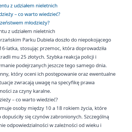
tu z udziałem nieletnich
zieży – co warto wiedzieć?
eczeństwem młodzieży?
u z udziałem nieletnich
rzańskim Parku Dubiela doszło do niepokojącego
16-latka, stosując przemoc, która doprowadziła
dli mu 25 złotych. Szybka reakcja policji i
zymanie podejrzanych jeszcze tego samego dnia.
inny, który oceni ich postępowanie oraz ewentualne
ytuacje zwracają uwagę na specyfikę prawa
ności za czyny karalne.
ieży – co warto wiedzieć?
jmuje osoby między 10 a 18 rokiem życia, które
b dopuściły się czynów zabronionych. Szczególną
ie odpowiedzialności w zależności od wieku i