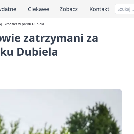
ydatne
Ciekawe
Zobacz
Kontakt
j i kradzież w parku Dubiela
owie zatrzymani za
rku Dubiela