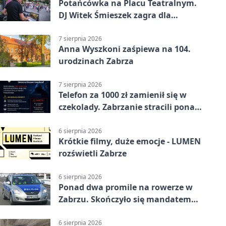
Potańcówka na Placu Teatralnym.
DJ Witek Śmieszek zagra dla
wszystkich
7 sierpnia 2026
Anna Wyszkoni zaśpiewa na 104.
urodzinach Zabrza
7 sierpnia 2026
Telefon za 1000 zł zamienił się w
czekolady. Zabrzanie stracili ponad
22 tysiące
6 sierpnia 2026
Krótkie filmy, duże emocje - LUMEN
rozświetli Zabrze
6 sierpnia 2026
Ponad dwa promile na rowerze w
Zabrzu. Skończyło się mandatem
2500 zł
6 sierpnia 2026