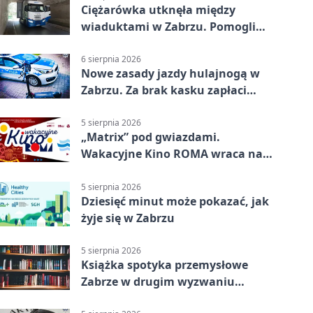
Ciężarówka utknęła między
wiaduktami w Zabrzu. Pomogli
policjanci
6 sierpnia 2026
Nowe zasady jazdy hulajnogą w
Zabrzu. Za brak kasku zapłaci
rodzic
5 sierpnia 2026
„Matrix” pod gwiazdami.
Wakacyjne Kino ROMA wraca na
Zaborze Północ
5 sierpnia 2026
Dziesięć minut może pokazać, jak
żyje się w Zabrzu
5 sierpnia 2026
Książka spotyka przemysłowe
Zabrze w drugim wyzwaniu
czytelniczym